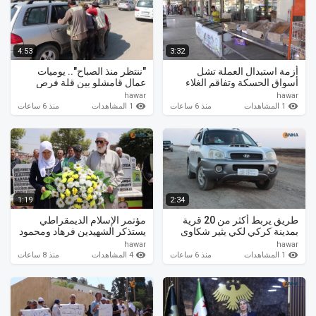
4:53
3:32
أزمة استبدال العملة تشل
"ننتظر منذ الصباح".. يوميات
أسواق الحسكة وتفاقم الغلاء
عمال قامشلو بين قلة فرص
المعيشي
العمل وغلاء المعيشة
hawar
hawar
1 المشاهدات
1 المشاهدات
منذ 6 ساعات
منذ 6 ساعات
1:19
2:34
طريق يربط أكثر من 20 قرية
مؤتمر الإسلام الديمقراطي
بمدينة كركي لكي يثير شكاوى
يستذكر الشهيدين فرهاد ومحمود
الأهالي
(1)
hawar
hawar
1 المشاهدات
4 المشاهدات
منذ 6 ساعات
منذ 8 ساعات