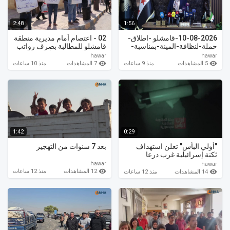
2:48
1:56
10-08-2026-قامشلو -اطلاق-
02 - اعتصام أمام مديرية منطقة
حملة-لنظافة-المينة-بمناسبة-
قامشلو للمطالبة بصرف رواتب
المئوية
المتقاعدين وخفض أسعار
hawar
hawar
المحروقات
5 المشاهدات
7 المشاهدات
منذ 9 ساعات
منذ 10 ساعات
1:42
0:29
"أولي البأس" تعلن استهداف
بعد 7 سنوات من التهجير
ثكنة إسرائيلية غرب درعا
hawar
hawar
12 المشاهدات
منذ 12 ساعات
14 المشاهدات
منذ 12 ساعات