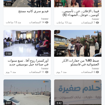
0:51
2:56
فيينا ـ الإعلان ـ عن ـ تأسيس ـ
فيديو سري كانيه ممنتج
كومين ـ عوتئل ـ الشهداء (6)
ممنتج
hawar
hawar
14 المشاهدات
منذ 13 ساعات
7 المشاهدات
منذ 13 ساعات
7:50
2:06
ضبط 80% من حفارات الآبار
أوركسترا روج آفا.. تسع سنوات
العشوائية في قامشلو
في صناعة جيل موسيقي جديد
hawar
hawar
5 المشاهدات
11 المشاهدات
منذ 1 يوم
منذ 1 يوم
3:07
3:42