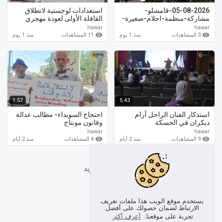
05-08-2026-قامشلو-
استعدادات لوجستية لانطلاق
مشاركة-منظمة-احلام-صغيرة-
القافلة الأولى لعودة مهجري
في-مهرجان-الصيف (1)
سري كانيه
hawar
hawar
3 المشاهدات
11 المشاهدات
منذ 1 يوم
منذ 1 يوم
1:57
5:43
استذكار الفنان الراحل آرام
احتجاج السويداء- مطالب عدالة
ديكران في الحسكة
وقانون مونتاج
hawar
hawar
9 المشاهدات
4 المشاهدات
منذ 2 أيام
منذ 2 أيام
أظهر المزيد
يستخدم موقع الويب هذا ملفات تعريف
الارتباط لضمان حصولك على أفضل
تجربة على موقعنا.
أعرف أكثر