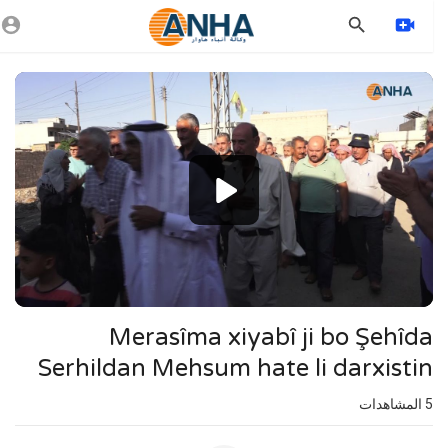
Vide
Playe
1080p
720p
480p
360p
240p
⁣Merasîma xiyabî ji bo Şehîda
auto
Serhildan Mehsum hate li darxistin
5
المشاهدات