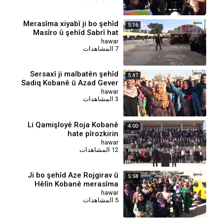
Merasîma xiyabî ji bo şehîd
5:16
Masîro û şehîd Sabrî hat
lidarxistin
hawar
7 المشاهدات
Sersaxî ji malbatên şehîd
5:47
Sadiq Kobanê û Azad Gever
re hate xwestin
hawar
3 المشاهدات
⁣Li Qamişloyê Roja Kobanê
4:00
hate pîrozkirin
hawar
12 المشاهدات
Ji bo şehîd Aze Rojgirav û
5:58
Hêlîn Kobanê merasîma
xiyabî hat lidarxistin
hawar
5 المشاهدات