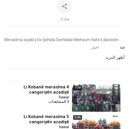
شارك
⁣Merasîma xiyabî ji bo Şehîda Serhildan Mehsum hate li darxistin
فئة
اخبار
أظهر المزيد
Li Kobanê merasîma 4
7:38
cangoriyên azadiyê
hawar
3 المشاهدات
Li Kobanê merasîma 5
6:46
cangoriyên azadiyê
hawar