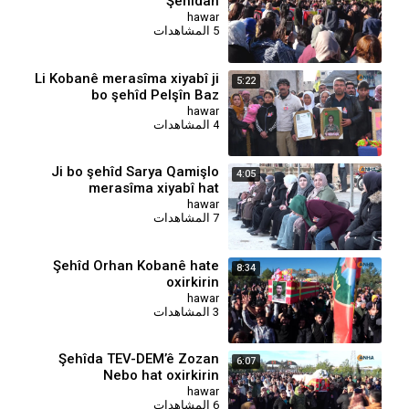
Şehîdan
hawar
5 المشاهدات
⁣Li Kobanê merasîma xiyabî ji
5:22
bo şehîd Pelşîn Baz
hawar
4 المشاهدات
⁣Ji bo şehîd Sarya Qamişlo
4:05
merasîma xiyabî hat
lidarxistin
hawar
7 المشاهدات
⁣Şehîd Orhan Kobanê hate
8:34
oxirkirin
hawar
3 المشاهدات
Şehîda TEV-DEM’ê Zozan
6:07
Nebo hat oxirkirin
hawar
6 المشاهدات