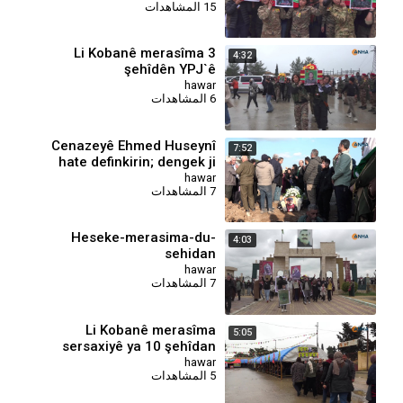
15 المشاهدات
⁣Li Kobanê merasîma 3
4:32
şehîdên YPJ`ê
hawar
6 المشاهدات
Cenazeyê Ehmed Huseynî
7:52
hate definkirin; dengek ji
dengê dilê Kurdan bû
hawar
7 المشاهدات
Heseke-merasima-du-
4:03
sehidan
hawar
7 المشاهدات
⁣Li Kobanê merasîma
5:05
sersaxiyê ya 10 şehîdan
hawar
5 المشاهدات