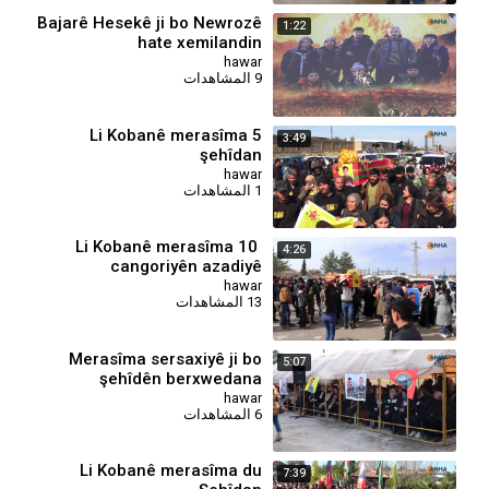
Bajarê Hesekê ji bo Newrozê
1:22
hate xemilandin
hawar
9 المشاهدات
⁣Li Kobanê merasîma 5
3:49
şehîdan
hawar
1 المشاهدات
Li Kobanê merasîma 10
4:26
cangoriyên azadiyê
hawar
13 المشاهدات
Merasîma sersaxiyê ji bo
5:07
şehîdên berxwedana
Şêxmeqsûdê
hawar
6 المشاهدات
Li Kobanê merasîma du
7:39