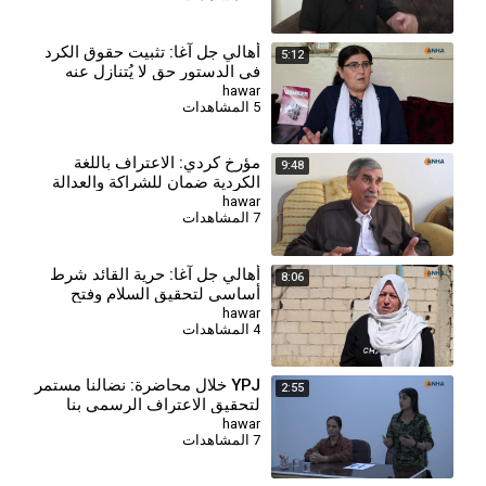
أهالي جل آغا: تثبيت حقوق الكرد
5:12
في الدستور حق لا يُتنازل عنه
hawar
5 المشاهدات
⁣مؤرخ كردي: الاعتراف باللغة
9:48
الكردية ضمان للشراكة والعدالة
في سوريا الجديدة
hawar
7 المشاهدات
⁣أهالي جل آغا: حرية القائد شرط
8:06
أساسي لتحقيق السلام وفتح
مسار العدالة
hawar
4 المشاهدات
YPJ خلال محاضرة: نضالنا مستمر
2:55
لتحقيق الاعتراف الرسمي بنا
hawar
7 المشاهدات