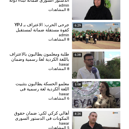
الدستور السوري ضمانة لبناء دولة
ديمقراطية
admin
8 المشاهدات
⁣جرحى الحرب: الاعتراف بـ YPJ
6:29
كقوة مستقلة ضمانة لمستقبل
شعوب ونساء سوريا
admin
8 المشاهدات
طلبة ومعلمون يطالبون بالاعتراف
6:38
باللغة الكردية لغةً رسمية وضمان
التعليم بها
hawar
8 المشاهدات
⁣معلمو الحسكة يطالبون بتثبيت
5:08
اللغة الكردية لغة رسمية في
الدستور
hawar
6 المشاهدات
أهالي كركي لكي: ضمان حقوق
4:24
المكونات في الدستور السوري
أساس للعدالة والاستقرار
hawar
5 المشاهدات