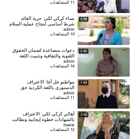
11 المشاهدات
السوري
⁣نساء كركي لكي: حرية القائد
3:08
شرط أساسي لنجاح عملية السلام
وحل القضية الكردية
admin
10 المشاهدات
⁣دعوات متصاعدة لضمان الحقوق
3:46
اللغوية والثقافية وتثبيت اللغة
الكردية في الدستور
admin
16 المشاهدات
مواطنو جل آغا: الاعتراف
1:45
الدستوري باللغة الكردية حق
مشروع يعكس هويتنا ووجودنا
admin
11 المشاهدات
أهالي كركي لكي: الاعتراف
2:46
بالشهادات خطوة إيجابية ونطالب
بشمول الجامعات
hawar
12 المشاهدات