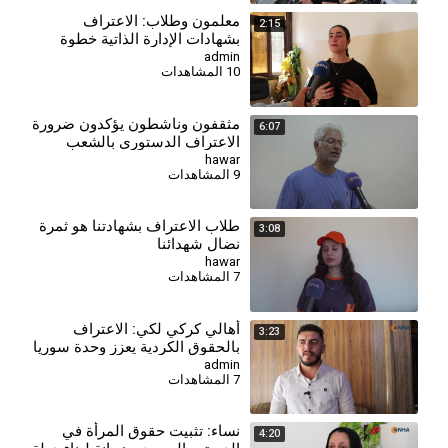
⁣معلمون وطلاب: الاعتراف
2:15
بشهادات الإدارة الذاتية خطوة
إيجابية ونطالب بالاعتراف
admin
10 المشاهدات
بالجامعات والمعاهد
مثقفون وناشطون يؤكدون ضرورة
6:07
الاعتراف الدستوري بالشعب
الكردي ولغته
hawar
9 المشاهدات
طلاب الاعتراف بشهادتنا هو ثمرة
3:08
نضال شهدائنا
hawar
7 المشاهدات
⁣⁣أهالي كركي لكي: الاعتراف
3:23
بالحقوق الكردية يعزز وحدة سوريا
وتعدديتها
admin
7 المشاهدات
⁣نساء: تثبيت حقوق المرأة في
4:20