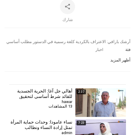
شارك
⁣⁣آرشك بارافي: الاعتراف بالكردية كلغة رسمية في الدستور مطلب أساسي
فئة
اخبار
أظهر المزيد
أهالي جل آغا: الحرية الجسدية
2:37
للقائد شرط أساسي لتحقيق
السلام وحل القضية الكردية
hawar
13 المشاهدات
⁣نساء عامودا: وحدات حماية المرأة
7:23
تمثل إرادة النساء ونطالب
بالاعتراف بها في الدستور
admin