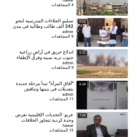
آغا وتربه سبيه
hawar
4 المشاهدات
تسليم الجلاءات المدرسية لنحو
0:32
242 ألف طالب وطالبة في مدن
الجزيرة - تربه سبيه
admin
9 المشاهدات
اندلاع حريق في أراضٍ زراعية
0:21
جنوب تربه سبيه وفرق الإطفاء
تتدخل
admin
9 المشاهدات
"آفاق المرأة" تبدأ مرحلة جديدة
6:24
بتعديلات في بنيتها وتناقش
"الاندماج الديمقراطي" ف
admin
11 المشاهدات
عربو: التحديات الإقليمية تفرض
7:34
وحدة كردية تتجاوز الخلافات
الحزبية
hawar
13 المشاهدات