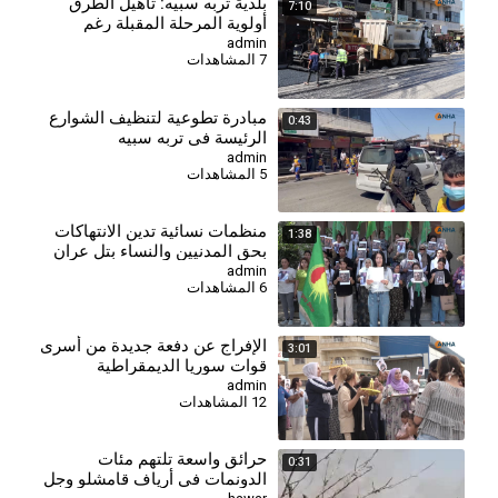
⁣بلدية تربه سبيه: تأهيل الطرق
7:10
أولوية المرحلة المقبلة رغم
محدودية الإمكانيات
admin
7 المشاهدات
مبادرة تطوعية لتنظيف الشوارع
0:43
الرئيسة في تربه سبيه
admin
5 المشاهدات
⁣منظمات نسائية تدين الانتهاكات
1:38
بحق المدنيين والنساء بتل عران
وتل حاصل - تربه سبيه
admin
6 المشاهدات
⁣الإفراج عن دفعة جديدة من أسرى
3:01
قوات سوريا الديمقراطية
admin
12 المشاهدات
حرائق واسعة تلتهم مئات
0:31
الدونمات في أرياف قامشلو وجل