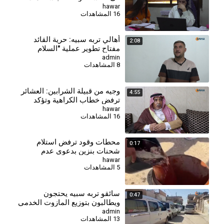
مراكز جديدة
hawar
16 المشاهدات
⁣أهالي تربه سبيه: حرية القائد
2:08
مفتاح تطوير عملية "السلام
والمجتمع الديمقراطي"
admin
8 المشاهدات
وجيه من قبيلة الشرابين: العشائر
4:55
ترفض خطاب الكراهية وتؤكد
تمسكها بوحدة المجتمع
hawar
16 المشاهدات
محطات وقود ترفض استلام
0:17
شحنات بنزين بدعوى عدم
مطابقتها للمواصفات
hawar
5 المشاهدات
سائقو تربه سبيه يحتجون
0:47
ويطالبون بتوزيع المازوت الخدمي
admin
13 المشاهدات