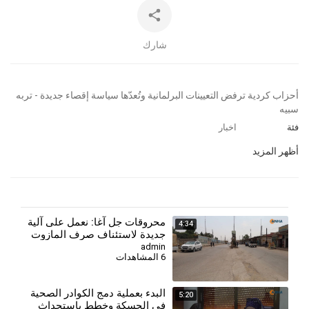
شارك
⁣⁣أحزاب كردية ترفض التعيينات البرلمانية وتُعدّها سياسة إقصاء جديدة - تربه
سبيه
فئة
اخبار
أظهر المزيد
⁣محروقات جل آغا: نعمل على آلية
4:34
جديدة لاستئناف صرف المازوت
الخدمي لمستحقيه
admin
6 المشاهدات
البدء بعملية دمج الكوادر الصحية
5:20
في الحسكة وخطط باستحداث