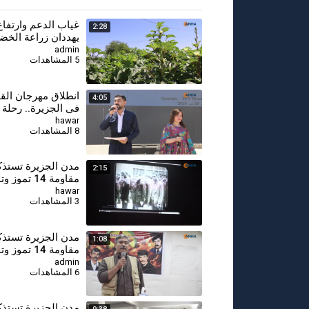
⁣غياب الدعم وارتفاع
2:28
يهددان زراعة الخض
الصيفية في الجزير
admin
5 المشاهدات
انطلاق مهرجان القم
4:05
في الجزيرة.. رحلة 
الحقل إلى المائدة
hawar
8 المشاهدات
مدن الجزيرة تستذك
2:15
مقاومة 14 تمو
لتضحياتهم
hawar
3 المشاهدات
مدن الجزيرة تستذك
1:08
مقاومة 14 تمو
لتضحياتهم-درباسية
admin
6 المشاهدات
⁣مدن الجزيرة تستذ