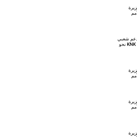
يرة
الأمم
لقانوني
كركي لكي
ةدعم شعبي
في الجزيرة لتحرك KNK نحو
تراف
كردي -
يرة
الأمم
لقانوني
ل تمر
يرة
الأمم
لقانوني
امشلو
يرة