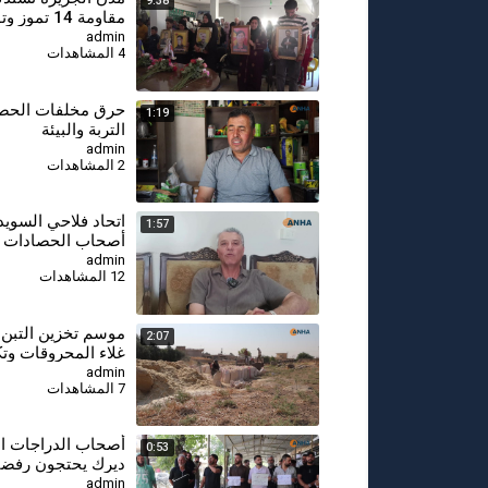
9:38
مقاومة 14 تمو
لتضحياتهم-جل اغا
admin
4 المشاهدات
حرق مخلفات الحصا
1:19
التربة والبيئة
admin
2 المشاهدات
اتحاد فلاحي السويد
1:57
أصحاب الحصادات ا
في حصاد القمح لإنق
admin
12 المشاهدات
الموسم
⁣موسم تخزين التبن
2:07
غلاء المحروقات وت
الحصاد
admin
7 المشاهدات
أصحاب الدراجات ال
0:53
ديرك يحتجون رفضاً 
الحظر ويطالبون بتع
admin