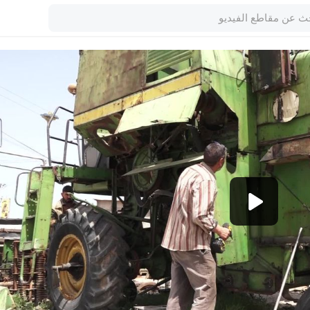
1080p
360p
240p