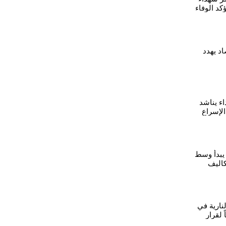
ز وتؤكد الوفاء
د يهدد
اء يناشد
لإسراع
اذ
 يبدأ وسط
كاليف
نارية في
لقرار
ديله