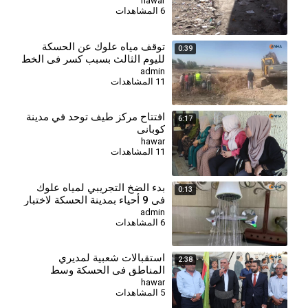
قطاع النظافة
hawar
6 المشاهدات
توقف مياه علوك عن الحسكة
0:39
لليوم الثالث بسبب كسر في الخط
الرئيس
admin
11 المشاهدات
افتتاح مركز طيف توحد في مدينة
6:17
كوباني
hawar
11 المشاهدات
بدء الضخ التجريبي لمياه علوك
0:13
في 9 أحياء بمدينة الحسكة لاختبار
الشبكة
admin
6 المشاهدات
استقبالات شعبية لمديري
2:38
المناطق في الحسكة وسط
تأكيدات على خدمة المواطنين
hawar
5 المشاهدات
وتعزيز التعايش