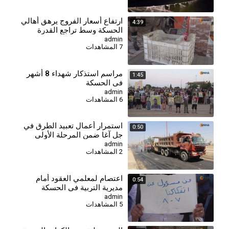
⁣ارتفاع أسعار الفروج يرهق أهالي
4:39
الحسكة وسط تراجع القدرة
الشرائية
admin
7 المشاهدات
⁣مراسم استذكار شهداء 8 أشهر
1:45
في الحسكة
admin
6 المشاهدات
استمرار أعمال تعبيد الطرق في
0:50
جل آغا ضمن المرحلة الأولى
لتحسين شبكة الطرق
admin
2 المشاهدات
اعتصام لمعلمي العقود أمام
0:54
مديرية التربية في الحسكة
للمطالبة بالتثبيت وصرف
admin
5 المشاهدات
مستحقاتهم