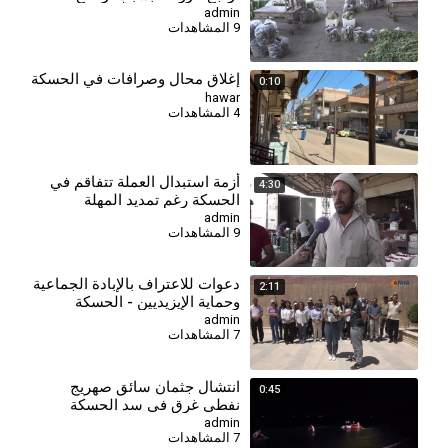
التكاليف وأزمة العملة
admin
9 المشاهدات
إغلاق محال وصرافات في الحسكة
0:10
hawar
4 المشاهدات
⁣أزمة استبدال العملة تتفاقم في
4:30
الحسكة رغم تمديد المهلة
admin
9 المشاهدات
دعوات للاعتراف بالإبادة الجماعية
2:11
وحماية الإيزيديين - الحسكة
admin
7 المشاهدات
انتشال جثمان سائق صهريج
0:45
نفطي غرق في سد الحسكة
الجنوبي
admin
7 المشاهدات