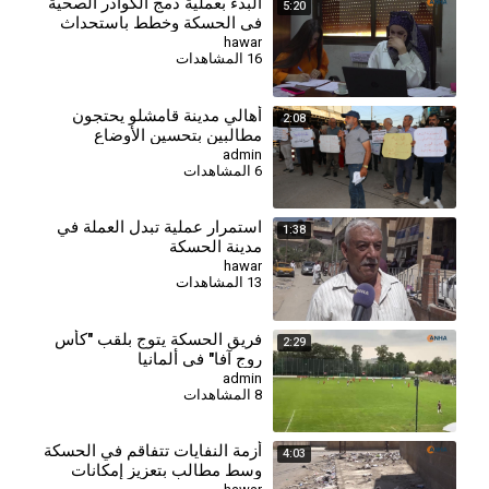
البدء بعملية دمج الكوادر الصحية
5:20
في الحسكة وخطط باستحداث
مراكز جديدة
hawar
16 المشاهدات
أهالي مدينة قامشلو يحتجون
2:08
مطالبين بتحسين الأوضاع
المعيشية والخدمية
admin
6 المشاهدات
استمرار عملية تبدل العملة في
1:38
مدينة الحسكة
hawar
13 المشاهدات
فريق الحسكة يتوج بلقب "كأس
2:29
روج آفا" في ألمانيا
admin
8 المشاهدات
أزمة النفايات تتفاقم في الحسكة
4:03
وسط مطالب بتعزيز إمكانات