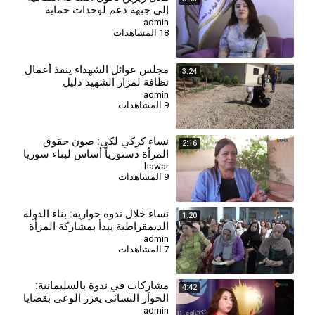
إلى جبهة دعم لوحدات حماية
المرأة
admin
18 المشاهدات
مجلس عوائل الشهداء ينفذ أعمال
3:24
نظافة لمزار الشهيد دليل
ساروخان
admin
9 المشاهدات
نساء كركي لكي: صون حقوق
2:16
المرأة دستورياً أساس لبناء سوريا
ديمقراطية
hawar
9 المشاهدات
⁣نساء خلال ندوة حوارية: بناء الدولة
1:20
الديمقراطية يبدأ بمشاركة المرأة
في صنع القرار
admin
7 المشاهدات
⁣مشارِكات في ندوة بالسليمانية:
4:42
الحوار النسائي يعزز الوعي بقضايا
المرأة في كردستان
admin