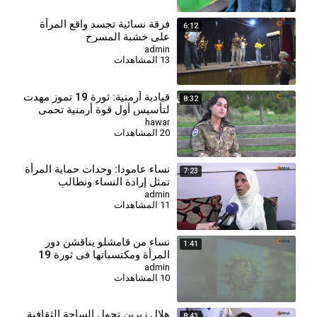
فرقة نسائية تجسد واقع المرأة
6:12
على خشبة المسرح
admin
13 المشاهدات
قيادية أرمنية: ثورة 19 تموز مهدت
8:32
لتأسيس أول قوة أرمنية تحمي
الثقافة وترسخ دور المرأة
hawar
20 المشاهدات
⁣نساء عامودا: وحدات حماية المرأة
7:23
تمثل إرادة النساء ونطالب
بالاعتراف بها في الدستور
admin
11 المشاهدات
السوري
⁣نساء من قامشلو يناقشن دور
1:41
المرأة ومكتسباتها في ثورة 19
تموز
admin
10 المشاهدات
⁣هلال زيرين تحول الساحة الثقافية
8:43