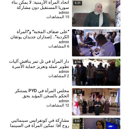
⁣اتحاد المرأة الأرمنية: لا يمكن بناء
5:21
سوريا المستقبل دون مشاركة
جميع النساء
admin
15 المشاهدات
⁣"على ضفاف المحبة" و"المرأة
2:57
الكردية".. إصداران جديدان يوثقان
الهوية والذاكرة
admin
6 المشاهدات
دار المرأة في تل تمر يناقش آليات
4:36
تطوير عمله وتعزيز حماية الأسرة
والمجتمع
admin
2 المشاهدات
مجلس المرأة في PYD يستنكر
1:27
الحكم بالسجن المؤبد بحق
المقاتلة جيجك كوباني
admin
12 المشاهدات
مشارِكة في كونفرانس سينمائيي
5:07
روج آفا: تمكين المرأة في السينما