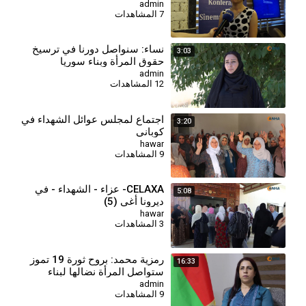
هدفنا الأول
admin
7 المشاهدات
⁣نساء: سنواصل دورنا في ترسيخ
3:03
حقوق المرأة وبناء سوريا
الديمقراطية
admin
12 المشاهدات
اجتماع لمجلس عوائل الشهداء في
3:20
كوباني
hawar
9 المشاهدات
CELAXA- عزاء - الشهداء - في
5:08
ديرونا أغي (5)
hawar
3 المشاهدات
⁣رمزية محمد: بروح ثورة 19 تموز
16:33
ستواصل المرأة نضالها لبناء
سوريا المستقبل
admin
9 المشاهدات