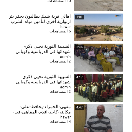
10 المشاهدات
أهالي قرية شبك يطالبون بحفر بئر
1:01
ارتوازية أخرى لتأمين مياه الشرب
hawar
6 المشاهدات
الشبيبة الثورية تحيي ذكرى
2:36
شهدائها في الدرباسية وكوباني
وتؤكد مواصلة مسيرة النضال-
admin
2 المشاهدات
درباسية
⁣الشبيبة الثورية تحيي ذكرى
4:17
شهدائها في الدرباسية وكوباني
وتؤكد مواصلة مسيرة النضال-
admin
2 المشاهدات
كوباني
مقهى-الحمراء-يحافظ-على-
4:47
مكانته-كاحد-اقدم-المقاهي-في-
الدرباسية-2026-7-28
hawar
4 المشاهدات