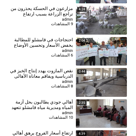
⁣مزارعون في الحسكة يحذرون من
4:24
تراجع الزراعة بسبب ارتفاع
التكاليف وأزمة العملة
admin
9 المشاهدات
⁣احتجاجات في قامشلو للمطالبة
2:04
بخفض الأسعار وتحسين الأوضاع
المعيشية
admin
6 المشاهدات
نقص المازوت يهدد إنتاج الخبز في
0:44
الدرباسية ويفاقم معاناة الأهالي
admin
8 المشاهدات
أهالي جودي يطالبون بحل أزمة
2:35
المياه ومديرية مياه قامشلو تتعهد
بإجراءات إسعافية
admin
10 المشاهدات
⁣ارتفاع أسعار الفروج يرهق أهالي
4:39