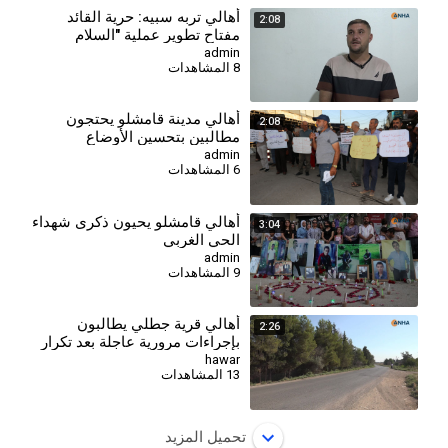
⁣أهالي تربه سبيه: حرية القائد
2:08
مفتاح تطوير عملية "السلام
والمجتمع الديمقراطي"
admin
8 المشاهدات
أهالي مدينة قامشلو يحتجون
2:08
مطالبين بتحسين الأوضاع
المعيشية والخدمية
admin
6 المشاهدات
⁣أهالي قامشلو يحيون ذكرى شهداء
3:04
الحي الغربي
admin
9 المشاهدات
أهالي قرية جطلي يطالبون
2:26
بإجراءات مرورية عاجلة بعد تكرار
الحوادث
hawar
13 المشاهدات
تحميل المزيد