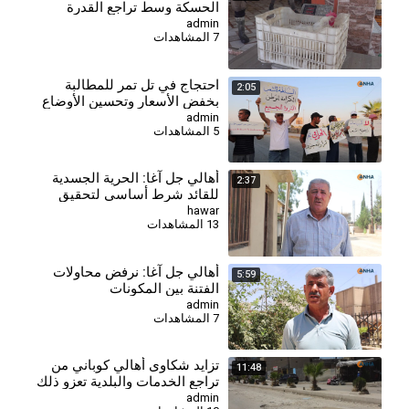
الحسكة وسط تراجع القدرة
الشرائية
admin
7 المشاهدات
احتجاج في تل تمر للمطالبة
2:05
بخفض الأسعار وتحسين الأوضاع
المعيشية
admin
5 المشاهدات
أهالي جل آغا: الحرية الجسدية
2:37
للقائد شرط أساسي لتحقيق
السلام وحل القضية الكردية
hawar
13 المشاهدات
أهالي جل آغا: نرفض محاولات
5:59
الفتنة بين المكونات
admin
7 المشاهدات
⁣تزايد شكاوى أهالي كوباني من
11:48
تراجع الخدمات والبلدية تعزو ذلك
لغياب الدعم
admin