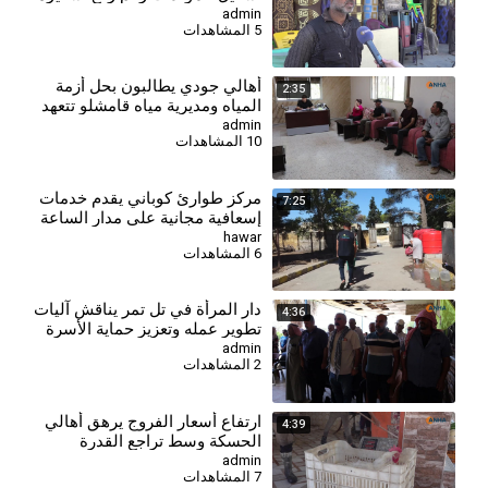
الأمبير
admin
5 المشاهدات
أهالي جودي يطالبون بحل أزمة
2:35
المياه ومديرية مياه قامشلو تتعهد
بإجراءات إسعافية
admin
10 المشاهدات
مركز طوارئ كوباني يقدم خدمات
7:25
إسعافية مجانية على مدار الساعة
لأهالي المدينة وريفها
hawar
6 المشاهدات
دار المرأة في تل تمر يناقش آليات
4:36
تطوير عمله وتعزيز حماية الأسرة
والمجتمع
admin
2 المشاهدات
⁣ارتفاع أسعار الفروج يرهق أهالي
4:39
الحسكة وسط تراجع القدرة
الشرائية
admin
7 المشاهدات