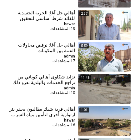
أهالي جل آغا: الحرية الجسدية
2:37
للقائد شرط أساسي لتحقيق
السلام وحل القضية الكردية
hawar
13 المشاهدات
أهالي جل آغا: نرفض محاولات
5:59
الفتنة بين المكونات
admin
7 المشاهدات
⁣تزايد شكاوى أهالي كوباني من
11:48
تراجع الخدمات والبلدية تعزو ذلك
لغياب الدعم
admin
10 المشاهدات
أهالي قرية شبك يطالبون بحفر بئر
1:01
ارتوازية أخرى لتأمين مياه الشرب
hawar
6 المشاهدات