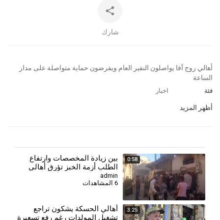
شارك
⁣أهالي روج آفا يواصلون النفير العام ويفرضون حماية متواصلة على مدار
الساعة
فئة
اخبار
أظهر المزيد
⁣بين زيادة المخصصات وارتفاع
0:58
الطلب أزمة الخبز تؤرق أهالي
ريف حمص
admin
6 المشاهدات
⁣أهالي الحسكة يشكون تراجع
3:25
تشغيل المولدات رغم رفع تسعيرة