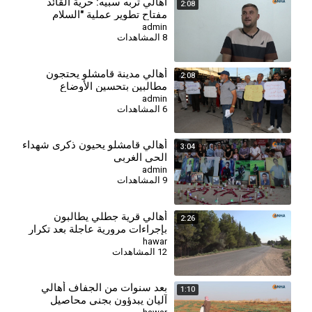
⁣أهالي تربه سبيه: حرية القائد
2:08
مفتاح تطوير عملية "السلام
والمجتمع الديمقراطي"
admin
8 المشاهدات
أهالي مدينة قامشلو يحتجون
2:08
مطالبين بتحسين الأوضاع
المعيشية والخدمية
admin
6 المشاهدات
⁣أهالي قامشلو يحيون ذكرى شهداء
3:04
الحي الغربي
admin
9 المشاهدات
أهالي قرية جطلي يطالبون
2:26
بإجراءات مرورية عاجلة بعد تكرار
الحوادث
hawar
12 المشاهدات
بعد سنوات من الجفاف أهالي
1:10
آليان يبدؤون بجني محاصيل