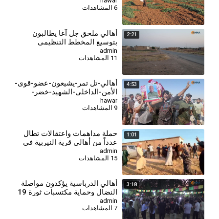
الحقول البعلية
hawar
6 المشاهدات
⁣أهالي ملحق جل آغا يطالبون
2:21
بتوسيع المخطط التنظيمي
للحصول على الخدمات الأساسية
admin
11 المشاهدات
أهالي-تل تمر-يشيعون-عضو-قوى-
4:53
الأمن-الداخلي-الشهيد-خضر-
سمعيلة
hawar
9 المشاهدات
حملة مداهمات واعتقالات تطال
1:01
عدداً من أهالي قرية النيربية في
منطقة الشهباء
admin
15 المشاهدات
أهالي الدرباسية يؤكدون مواصلة
3:18
النضال وحماية مكتسبات ثورة 19
تموز
admin
7 المشاهدات