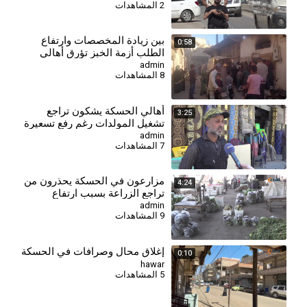
2 المشاهدات
⁣بين زيادة المخصصات وارتفاع
0:58
الطلب أزمة الخبز تؤرق أهالي
ريف حمص
admin
8 المشاهدات
⁣أهالي الحسكة يشكون تراجع
3:25
تشغيل المولدات رغم رفع تسعيرة
الأمبير
admin
7 المشاهدات
⁣مزارعون في الحسكة يحذرون من
4:24
تراجع الزراعة بسبب ارتفاع
التكاليف وأزمة العملة
admin
9 المشاهدات
إغلاق محال وصرافات في الحسكة
0:10
hawar
5 المشاهدات