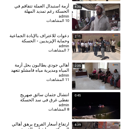
⁣أزمة استبدال العملة تتفاقم في
4:30
الحسكة رغم تمديد المهلة
admin
10 المشاهدات
دعوات للاعتراف بالإبادة الجماعية
2:11
وحماية الإيزيديين - الحسكة
admin
7 المشاهدات
أهالي جودي يطالبون بحل أزمة
2:35
المياه ومديرية مياه قامشلو تتعهد
بإجراءات إسعافية
admin
11 المشاهدات
انتشال جثمان سائق صهريج
0:45
نفطي غرق في سد الحسكة
الجنوبي
admin
8 المشاهدات
⁣ارتفاع أسعار الفروج يرهق أهالي
4:39