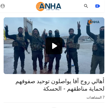
Vide
Playe
1080p
360p
240p
auto
⁣أهالي روج آفا يواصلون توحيد صفوفهم
لحماية مناطقهم - الحسكة
7
المشاهدات