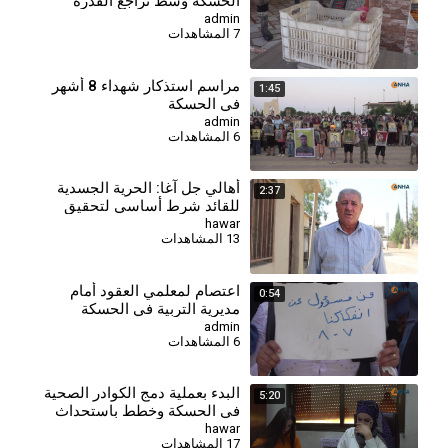
الحسكة وسط تراجع القدرة
الشرائية
admin
7 المشاهدات
⁣مراسم استذكار شهداء 8 أشهر
1:45
في الحسكة
admin
6 المشاهدات
أهالي جل آغا: الحرية الجسدية
2:37
للقائد شرط أساسي لتحقيق
السلام وحل القضية الكردية
hawar
13 المشاهدات
اعتصام لمعلمي العقود أمام
0:54
مديرية التربية في الحسكة
للمطالبة بالتثبيت وصرف
admin
6 المشاهدات
مستحقاتهم
البدء بعملية دمج الكوادر الصحية
5:20
في الحسكة وخطط باستحداث
مراكز جديدة
hawar
17 المشاهدات