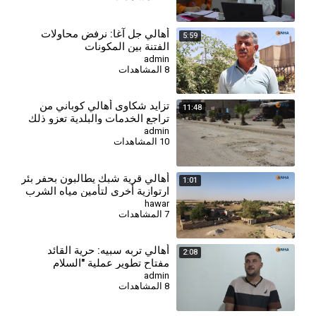
أهالي جل آغا: نرفض محاولات
5:59
الفتنة بين المكونات
admin
8 المشاهدات
⁣تزايد شكاوى أهالي كوباني من
11:48
تراجع الخدمات والبلدية تعزو ذلك
لغياب الدعم
admin
10 المشاهدات
أهالي قرية شبك يطالبون بحفر بئر
1:01
ارتوازية أخرى لتأمين مياه الشرب
hawar
7 المشاهدات
⁣أهالي تربه سبيه: حرية القائد
2:08
مفتاح تطوير عملية "السلام
والمجتمع الديمقراطي"
admin
8 المشاهدات