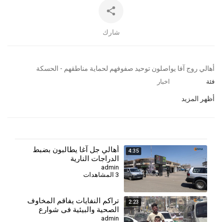
شارك
⁣أهالي روج آفا يواصلون توحيد صفوفهم لحماية مناطقهم - الحسكة
فئة
اخبار
أظهر المزيد
⁣أهالي جل آغا يطالبون بضبط
4:35
الدراجات النارية
admin
3 المشاهدات
تراكم النفايات يفاقم المخاوف
2:23
الصحية والبيئية في شوارع
الحسكة
admin