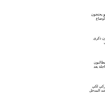
و يحتجون
أوضاع
ون ذكرى
طالبون
جلة بعد
ركي لكي
عند المدخل