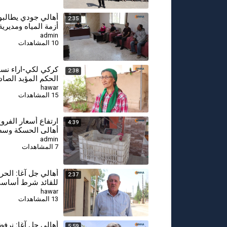
أهالي جودي يطالبو
2:35
أزمة المياه ومديرية
قامشلو تتعهد بإجرا
admin
10 المشاهدات
إسعافية
كركي لكي-اراء نسا
2:38
الحكم المؤبد الصاد
مقاتلة جيجك-8-1
hawar
15 المشاهدات
⁣ارتفاع أسعار الفر
4:39
أهالي الحسكة وسط
القدرة الشرائية
admin
7 المشاهدات
أهالي جل آغا: الحر
2:37
للقائد شرط أساسي
السلام وحل القضية 
hawar
13 المشاهدات
أهالي جل آغا: نرف
5:59