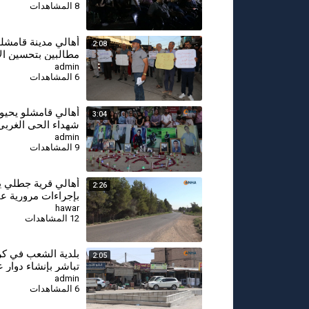
8 المشاهدات
أهالي مدينة قامشل
2:08
مطالبين بتحسين ال
المعيشية والخدمية
admin
6 المشاهدات
⁣أهالي قامشلو يحي
3:04
شهداء الحي الغربي
admin
9 المشاهدات
أهالي قرية جطلي ي
2:26
بإجراءات مرورية عا
تكرار الحوادث
hawar
12 المشاهدات
بلدية الشعب في ك
2:05
تباشر بإنشاء دوار 
الغربي
admin
6 المشاهدات