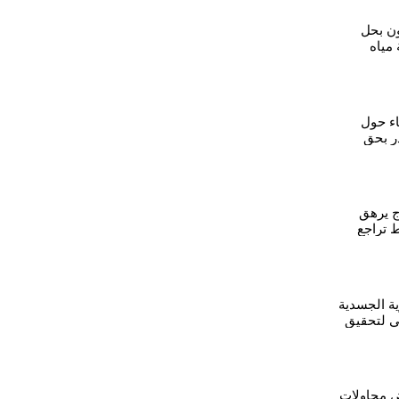
ن بحل
 مياه
ءات
ء حول
ر بحق
وج يرهق
 تراجع
ية الجسدية
 لتحقيق
الكردية
ض محاولات