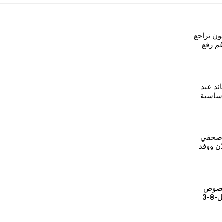
ون تراجع
م رفع
ئد عبد
أساسية
م
 صحفي
ن ووفد
خصوص
-3