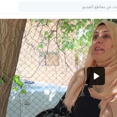
1080p
360p
240p