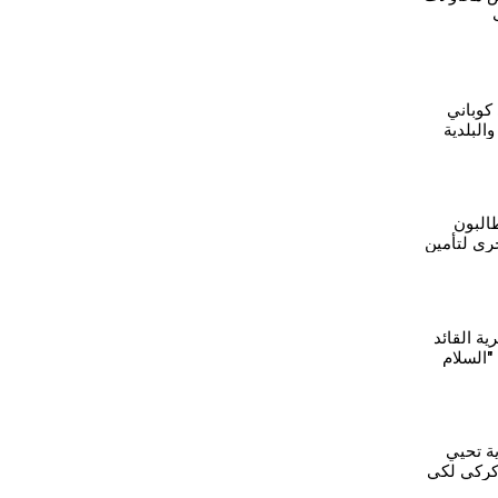
 كوباني
البلدية
عم
البون
خرى لتأمين
ية القائد
"السلام
طي"
ية تحيي
كركي لكي