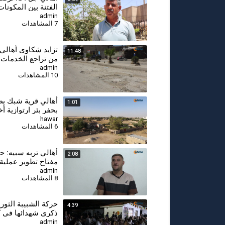
الفتنة بين المكونات
admin
7 المشاهدات
⁣تزايد شكاوى أهالي
11:48
من تراجع الخدمات و
تعزو ذلك لغياب الد
admin
10 المشاهدات
أهالي قرية شبك يط
1:01
بحفر بئر ارتوازية أ
مياه الشرب
hawar
6 المشاهدات
⁣أهالي تربه سبيه: حر
2:08
مفتاح تطوير عملية 
والمجتمع الديمقرا
admin
8 المشاهدات
⁣حركة الشبيبة الثور
4:39
ذكرى شهدائها في 
admin