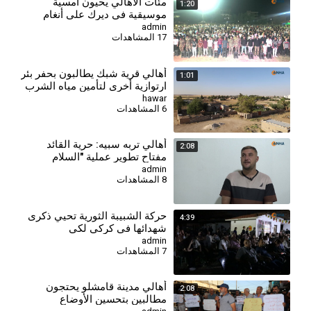
مئات الأهالي يحيون أمسية
1:20
موسيقية في ديرك على أنغام
الأغاني الكردية
admin
17 المشاهدات
أهالي قرية شبك يطالبون بحفر بئر
1:01
ارتوازية أخرى لتأمين مياه الشرب
hawar
6 المشاهدات
⁣أهالي تربه سبيه: حرية القائد
2:08
مفتاح تطوير عملية "السلام
والمجتمع الديمقراطي"
admin
8 المشاهدات
⁣حركة الشبيبة الثورية تحيي ذكرى
4:39
شهدائها في كركي لكي
admin
7 المشاهدات
أهالي مدينة قامشلو يحتجون
2:08
مطالبين بتحسين الأوضاع