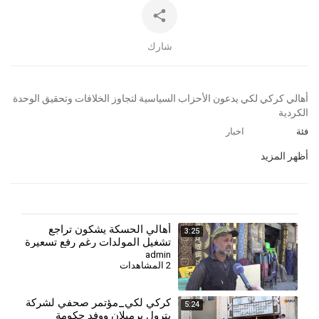
شارك
⁣⁣أهالي كركي لكي يدعون الأحزاب السياسية لتجاوز الخلافات وتحقيق الوحدة
الكردية
فئة
اخبار
أظهر المزيد
⁣أهالي الحسكة يشكون تراجع
3:25
تشغيل المولدات رغم رفع تسعيرة
الأمبير
admin
2 المشاهدات
كركي لكي_مؤتمر صحفي لشركة
5:24
بترول برميلان ووفد حكومة