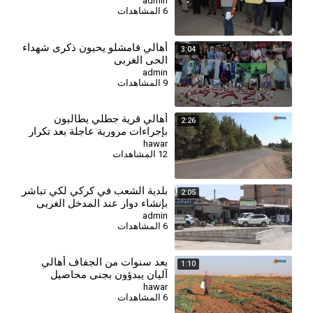
المعيشية والخدمية
admin
6 المشاهدات
⁣أهالي قامشلو يحيون ذكرى شهداء
3:04
الحي الغربي
admin
9 المشاهدات
أهالي قرية جطلي يطالبون
2:26
بإجراءات مرورية عاجلة بعد تكرار
الحوادث
hawar
12 المشاهدات
بلدية الشعب في كركي لكي تباشر
2:05
بإنشاء دوار عند المدخل الغربي
admin
6 المشاهدات
بعد سنوات من الجفاف أهالي
1:10
آليان يبدؤون بجني محاصيل
الحقول البعلية
hawar
6 المشاهدات