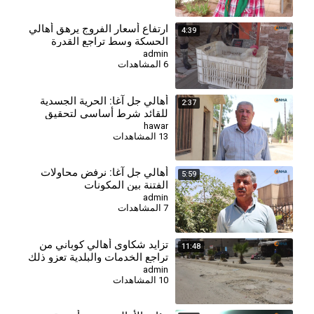
⁣ارتفاع أسعار الفروج يرهق أهالي
4:39
الحسكة وسط تراجع القدرة
الشرائية
admin
6 المشاهدات
أهالي جل آغا: الحرية الجسدية
2:37
للقائد شرط أساسي لتحقيق
السلام وحل القضية الكردية
hawar
13 المشاهدات
أهالي جل آغا: نرفض محاولات
5:59
الفتنة بين المكونات
admin
7 المشاهدات
⁣تزايد شكاوى أهالي كوباني من
11:48
تراجع الخدمات والبلدية تعزو ذلك
لغياب الدعم
admin
10 المشاهدات