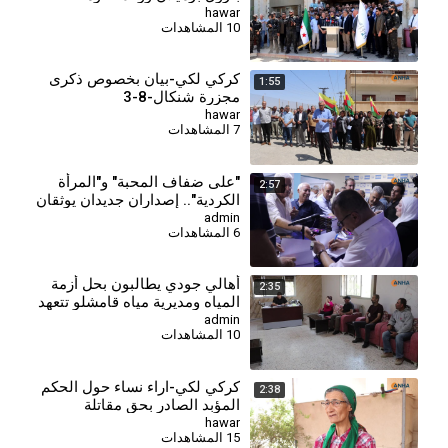
hawar
10 المشاهدات
كركي لكي-بيان بخصوص ذكرى
1:55
مجزرة شنكال-8-3
hawar
7 المشاهدات
⁣"على ضفاف المحبة" و"المرأة
2:57
الكردية".. إصداران جديدان يوثقان
الهوية والذاكرة
admin
6 المشاهدات
أهالي جودي يطالبون بحل أزمة
2:35
المياه ومديرية مياه قامشلو تتعهد
بإجراءات إسعافية
admin
10 المشاهدات
كركي لكي-اراء نساء حول الحكم
2:38
المؤبد الصادر بحق مقاتلة
جيجك-8-1
hawar
15 المشاهدات