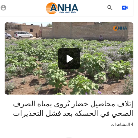
Vide
Playe
1080p
720p
480p
360p
240p
⁣إتلاف محاصيل خضار تُروى بمياه الصرف
auto
الصحي في الحسكة بعد فشل التحذيرات
4
المشاهدات