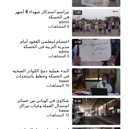
⁣مراسم استذكار شهداء 8 أشهر
1:45
في الحسكة
admin
6 المشاهدات
اعتصام لمعلمي العقود أمام
0:54
مديرية التربية في الحسكة
للمطالبة بالتثبيت وصرف
admin
5 المشاهدات
مستحقاتهم
البدء بعملية دمج الكوادر الصحية
5:20
في الحسكة وخطط باستحداث
مراكز جديدة
hawar
16 المشاهدات
شكاوى في كوباني من خسائر
8:08
استبدال العملة وغياب مراكز
الصرف
hawar
12 المشاهدات