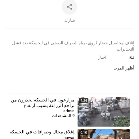
شارك
⁣إتلاف محاصيل خضار تُروى بمياه الصرف الصحي في الحسكة بعد فشل
التحذيرات
فئة
اخبار
أظهر المزيد
⁣مزارعون في الحسكة يحذرون من
4:24
تراجع الزراعة بسبب ارتفاع
التكاليف وأزمة العملة
admin
9 المشاهدات
إغلاق محال وصرافات في الحسكة
0:10
hawar