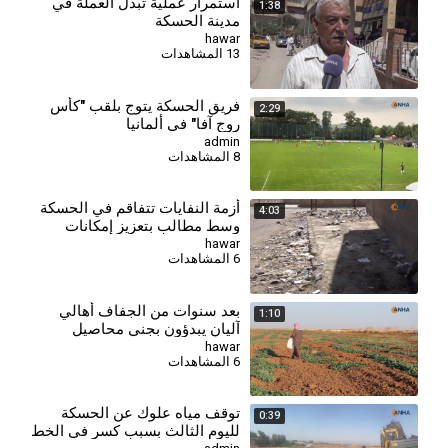
استمرار عملية تبدل العملة في
1:38
مدينة الحسكة
hawar
13 المشاهدات
فريق الحسكة يتوج بلقب "كأس
2:29
روج آفا" في ألمانيا
admin
8 المشاهدات
أزمة النفايات تتفاقم في الحسكة
4:03
وسط مطالب بتعزيز إمكانات
قطاع النظافة
hawar
6 المشاهدات
بعد سنوات من الجفاف أهالي
1:10
آليان يبدؤون بجني محاصيل
الحقول البعلية
hawar
6 المشاهدات
توقف مياه علوك عن الحسكة
0:39
لليوم الثالث بسبب كسر في الخط