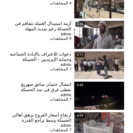
4 المشاهدات
⁣أزمة استبدال العملة تتفاقم في
4:30
الحسكة رغم تمديد المهلة
admin
9 المشاهدات
دعوات للاعتراف بالإبادة الجماعية
2:11
وحماية الإيزيديين - الحسكة
admin
7 المشاهدات
انتشال جثمان سائق صهريج
0:45
نفطي غرق في سد الحسكة
الجنوبي
admin
7 المشاهدات
⁣ارتفاع أسعار الفروج يرهق أهالي
4:39
الحسكة وسط تراجع القدرة
الشرائية
admin
7 المشاهدات