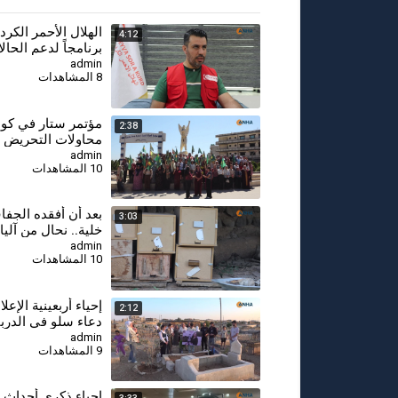
⁣الهلال الأحمر الكر
4:12
برنامجاً لدعم الحال
الحرجة بين النازحي
admin
8 المشاهدات
مؤتمر ستار في كوب
2:38
محاولات التحريض 
الشعب الكردي
admin
10 المشاهدات
3:03
خلية.. نحال من آليا
إحياء مهنة أجداده
admin
10 المشاهدات
⁣إحياء أربعينية الإعل
2:12
دعاء سلو في الدرب
admin
9 المشاهدات
⁣إحياء ذكرى أحداث 