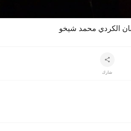
360p
240p
auto
شارك