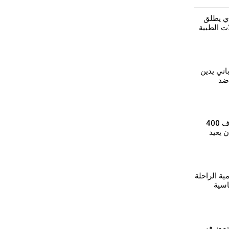
دي يطلق
ات الطبية
ن
اني يدين
ضد
بعد أن أفقده الجفاف 400
ن يعيد
امية الراحلة
اسية
تموز في