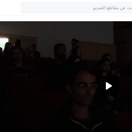
1080p
720p
480p