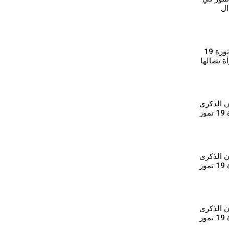
ال
⁣رمزية محمد: بروح ثورة 19
ة نضالها
بل
ن الذكرى
ز
ن الذكرى
ز
ن الذكرى
ز