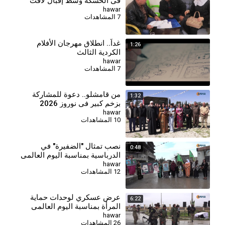
في الحسكة وسط إقبال لافت
hawar
7 المشاهدات
غداً.. انطلاق مهرجان الأفلام
1:26
الكردية الثالث
hawar
7 المشاهدات
من قامشلو.. دعوة للمشاركة
1:32
بزخم كبير في نوروز 2026
hawar
10 المشاهدات
نصب تمثال "الضفيرة" في
0:48
الدرباسية بمناسبة اليوم العالمي
للمرأة
hawar
12 المشاهدات
⁣عرض عسكري لوحدات حماية
6:22
المرأة بمناسبة اليوم العالمي
للمرأة
hawar
26 المشاهدات