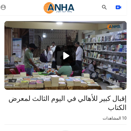
Vide
Playe
1080p
720p
480p
360p
240p
إقبال كبير للأهالي في اليوم الثالث لمعرض
auto
الكتاب
10
المشاهدات