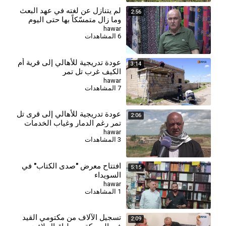
⁣لم يتنازل عن لغته في عهد البعث
2:56
وما زال متمسّكاً بها حتى اليوم
hawar
6 المشاهدات
عودة تدريجية للأهالي إلى قرية أم
3:14
الكيف غرب تل تمر
hawar
7 المشاهدات
عودة تدريجية للأهالي إلى قرى تل
2:06
تمر رغم الدمار وغياب الخدمات
hawar
3 المشاهدات
افتتاح معرض "صدى الكتاب" في
5:15
السويداء
hawar
1 المشاهدات
تسجيل الآلاف من مكتومي القيد
2:09