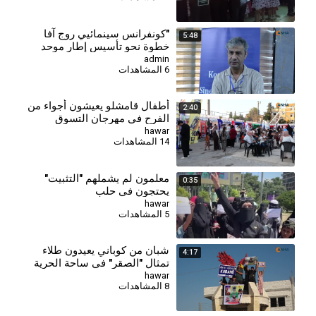
"كونفرانس سينمائيي روج آفا
5:48
خطوة نحو تأسيس إطار موحد
وتجاوز تحديات القطاع"
admin
6 المشاهدات
أطفال قامشلو يعيشون أجواء من
2:40
الفرح في مهرجان التسوق
hawar
14 المشاهدات
معلمون لم يشملهم "التثبيت"
0:35
يحتجون في حلب
hawar
5 المشاهدات
شبان من كوباني يعيدون طلاء
4:17
تمثال "الصقر" في ساحة الحرية
بألوان العلم الكردي
hawar
8 المشاهدات