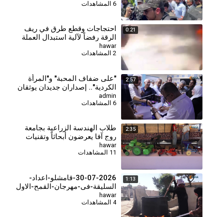
6 المشاهدات
احتجاجات وقطع طرق في ريف
0:21
الرقة رفضاً لآلية استبدال العملة
hawar
2 المشاهدات
⁣"على ضفاف المحبة" و"المرأة
2:57
الكردية".. إصداران جديدان يوثقان
الهوية والذاكرة
admin
6 المشاهدات
طلاب الهندسة الزراعية بجامعة
2:35
روج آفا يعرضون أبحاثاً وتقنيات
حديثة في مهرجان القمح الأول
hawar
11 المشاهدات
30-07-2026-قامشلو-اعداد-
1:13
السليقة-في-مهرجان-القمح-الاول
(8)
hawar
4 المشاهدات