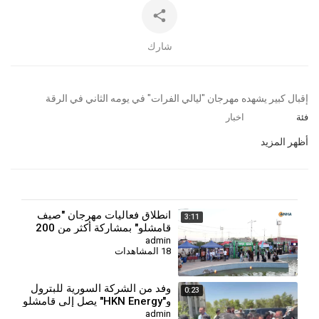
شارك
⁣إقبال كبير يشهده مهرجان "ليالي الفرات" في يومه الثاني في الرقة
فئة
اخبار
أظهر المزيد
انطلاق فعاليات مهرجان "صيف
3:11
قامشلو" بمشاركة أكثر من 200
شركة
admin
18 المشاهدات
وفد من الشركة السورية للبترول
0:23
و"HKN Energy" يصل إلى قامشلو
admin