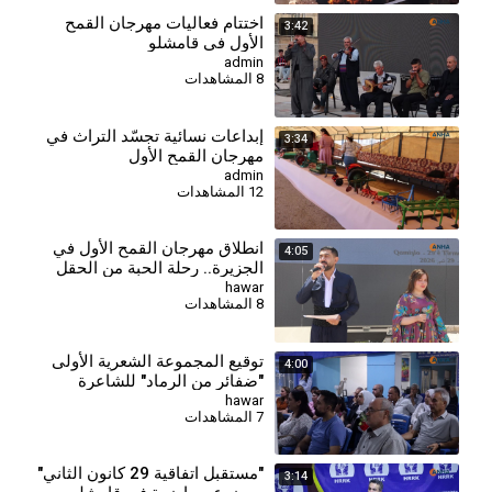
اختتام فعاليات مهرجان القمح
3:42
الأول في قامشلو
admin
8 المشاهدات
⁣إبداعات نسائية تجسّد التراث في
3:34
مهرجان القمح الأول
admin
12 المشاهدات
انطلاق مهرجان القمح الأول في
4:05
الجزيرة.. رحلة الحبة من الحقل
إلى المائدة
hawar
8 المشاهدات
توقيع المجموعة الشعرية الأولى
4:00
"ضفائر من الرماد" للشاعرة
نورهان حسن
hawar
7 المشاهدات
"مستقبل اتفاقية 29 كانون الثاني"
3:14