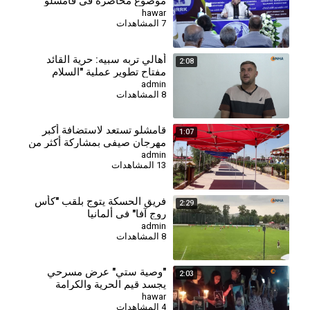
موضوع محاضرة في قامشلو
hawar
7 المشاهدات
⁣أهالي تربه سبيه: حرية القائد
2:08
مفتاح تطوير عملية "السلام
والمجتمع الديمقراطي"
admin
8 المشاهدات
⁣قامشلو تستعد لاستضافة أكبر
1:07
مهرجان صيفي بمشاركة أكثر من
230 شركة
admin
13 المشاهدات
فريق الحسكة يتوج بلقب "كأس
2:29
روج آفا" في ألمانيا
admin
8 المشاهدات
"وصية ستي" عرض مسرحي
2:03
يجسد قيم الحرية والكرامة
hawar
4 المشاهدات