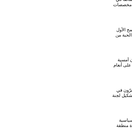
ع مخصصات
ت
ح الأول
الحبة من
ن أمسية
لى أنغام
قرّون في
شكيل لجنة
يجمعهم
سياسية
ة منطقة
صبها