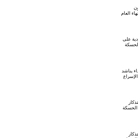
ون
اء العام
دية على
الحسكة
اء يناشد
لإسراع
اذ
ذكار
 الحسكة
ذكار