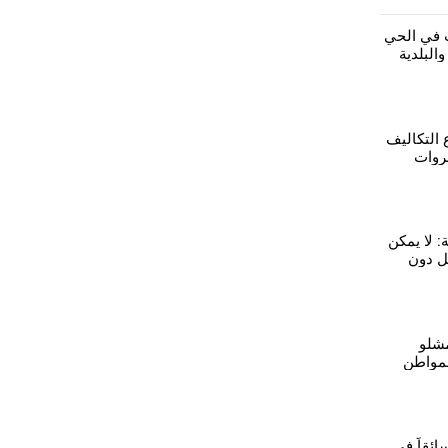
ت في الحي
البلدية
 التكاليف
روات
ة
ة: لا يمكن
ل دون
ء
مشلو
مواطن
معيشية
ائقاً في