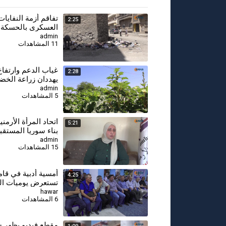
تفاقم أزمة النفايا
2:25
العسكري بالحسكة و
توضح السبب
admin
11 المشاهدات
⁣غياب الدعم وارتفاع
2:28
يهددان زراعة الخض
الصيفية في الجزير
admin
5 المشاهدات
⁣اتحاد المرأة الأرمني
5:21
بناء سوريا المستقب
مشاركة جميع النسا
admin
15 المشاهدات
أمسية أدبية في قا
4:25
تستعرض يوميات ال
السوري وهمومه ال
hawar
6 المشاهدات
مقطع فيديو يظهر س