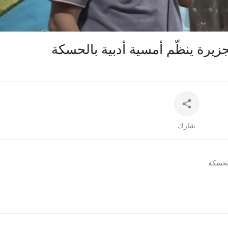
360p
240p
auto
جزيرة ينظّم أمسية أدبية بالحسكة
شارك
الحسكة