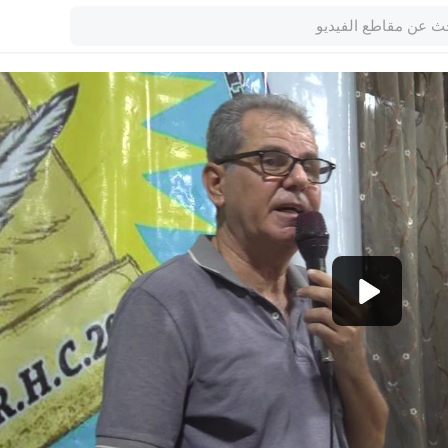
1080p
720p
480p