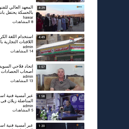
المعهد العالي للفن
4:29
بالحسكة يحتفل بانته
الدراسي 2025-2026
hawar
8 المشاهدات
⁣استخدام اللغة الكر
4:49
اللافتات التجارية ب
admin
14 المشاهدات
اتحاد فلاحي السويد
1:57
أصحاب الحصادات ا
في حصاد القمح لإنق
admin
13 المشاهدات
الموسم
عبر أمسية فنية است
1:58
المناضلة زيلان في
admin
5 المشاهدات
عبر أمسية فنية است
1:20