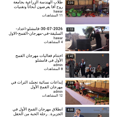
طلاب الهندسة الزراعية بجامعة
2:35
روج آفا يعرضون أبحاثاً وتقنيات
حديثة في مهرجان القمح الأول
hawar
11 المشاهدات
30-07-2026-قامشلو-اعداد-
1:13
السليقة-في-مهرجان-القمح-الاول
(8)
hawar
4 المشاهدات
اختتام فعاليات مهرجان القمح
3:42
الأول في قامشلو
admin
8 المشاهدات
⁣إبداعات نسائية تجسّد التراث في
3:34
مهرجان القمح الأول
admin
12 المشاهدات
انطلاق مهرجان القمح الأول في
4:05
الجزيرة.. رحلة الحبة من الحقل