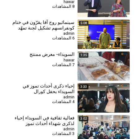
إلى المائدة
hawar
8 المشاهدات
سينمائيو روج آفا يقرّون في ختام
5:08
كونفرانسهم تشكيل لجنة تمهّد
لإنشاء اتحاد يجمعهم
admin
6 المشاهدات
السويداء- معرض ممنتج
1:35
hawar
7 المشاهدات
⁣إحياء ذكرى أحداث تموز في
3:33
السويداء بحفل كورال
admin
4 المشاهدات
فعالية ثقافية في السويداء إحياء
3:02
لذكرى شهداء أحداث تموز
admin
3 المشاهدات