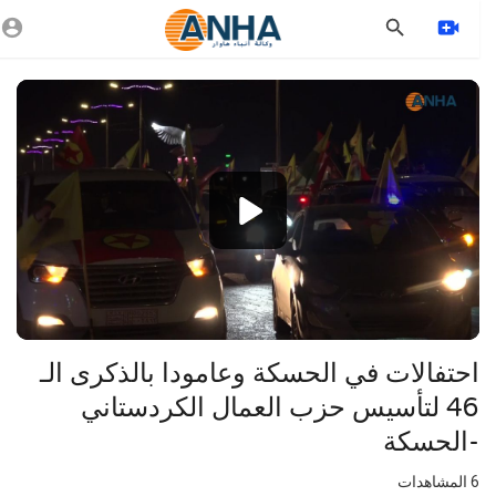
Vide
Playe
1080p
720p
480p
360p
240p
احتفالات في الحسكة وعامودا بالذكرى الـ
auto
46 لتأسيس حزب العمال الكردستاني
-الحسكة
6
المشاهدات