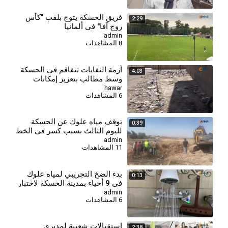
فريق الحسكة يتوج بلقب "كأس
2:29
روج آفا" في ألمانيا
admin
8 المشاهدات
أزمة النفايات تتفاقم في الحسكة
4:03
وسط مطالب بتعزيز إمكانات
قطاع النظافة
hawar
6 المشاهدات
توقف مياه علوك عن الحسكة
0:39
لليوم الثالث بسبب كسر في الخط
الرئيس
admin
11 المشاهدات
بدء الضخ التجريبي لمياه علوك
0:13
في 9 أحياء بمدينة الحسكة لاختبار
الشبكة
admin
6 المشاهدات
استقبالات شعبية لمديري
2:38