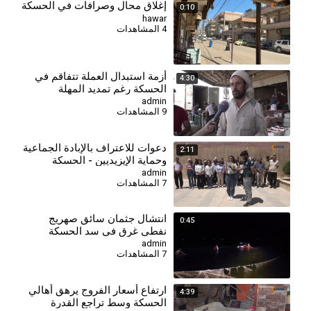
إغلاق محال وصرافات في الحسكة
0:10
hawar
4 المشاهدات
⁣أزمة استبدال العملة تتفاقم في
4:30
الحسكة رغم تمديد المهلة
admin
9 المشاهدات
دعوات للاعتراف بالإبادة الجماعية
2:11
وحماية الإيزيديين - الحسكة
admin
7 المشاهدات
انتشال جثمان سائق صهريج
0:45
نفطي غرق في سد الحسكة
الجنوبي
admin
7 المشاهدات
⁣ارتفاع أسعار الفروج يرهق أهالي
4:39
الحسكة وسط تراجع القدرة