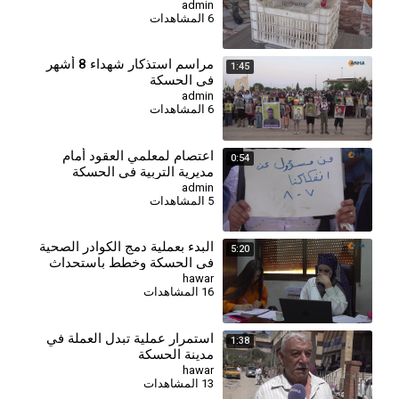
الشرائية
admin
6 المشاهدات
⁣مراسم استذكار شهداء 8 أشهر
1:45
في الحسكة
admin
6 المشاهدات
اعتصام لمعلمي العقود أمام
0:54
مديرية التربية في الحسكة
للمطالبة بالتثبيت وصرف
admin
5 المشاهدات
مستحقاتهم
البدء بعملية دمج الكوادر الصحية
5:20
في الحسكة وخطط باستحداث
مراكز جديدة
hawar
16 المشاهدات
استمرار عملية تبدل العملة في
1:38
مدينة الحسكة
hawar
13 المشاهدات