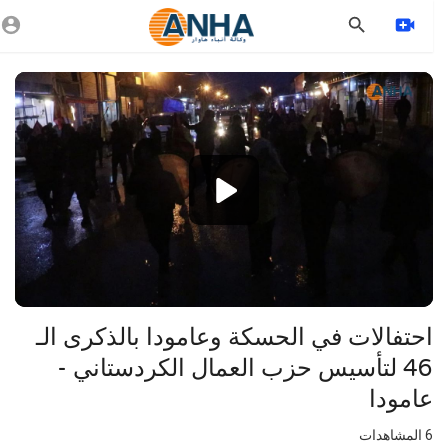
Vide
Playe
1080p
720p
480p
360p
240p
⁣احتفالات في الحسكة وعامودا بالذكرى الـ
auto
46 لتأسيس حزب العمال الكردستاني -
عامودا
6
المشاهدات