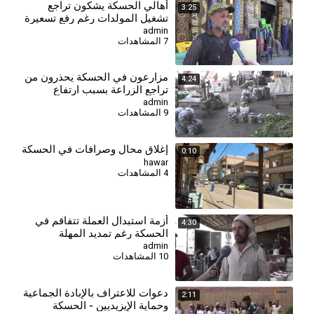
⁣أهالي الحسكة يشكون تراجع
3:25
تشغيل المولدات رغم رفع تسعيرة
الأمبير
admin
7 المشاهدات
⁣مزارعون في الحسكة يحذرون من
4:24
تراجع الزراعة بسبب ارتفاع
التكاليف وأزمة العملة
admin
9 المشاهدات
إغلاق محال وصرافات في الحسكة
0:10
hawar
4 المشاهدات
⁣أزمة استبدال العملة تتفاقم في
4:30
الحسكة رغم تمديد المهلة
admin
10 المشاهدات
دعوات للاعتراف بالإبادة الجماعية
2:11
وحماية الإيزيديين - الحسكة