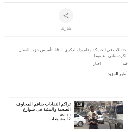
شارك
⁣احتفالات في الحسكة وعامودا بالذكرى الـ 46 لتأسيس حزب العمال
الكردستاني - عامودا
فئة
اخبار
أظهر المزيد
تراكم النفايات يفاقم المخاوف
2:23
الصحية والبيئية في شوارع
الحسكة
admin
2 المشاهدات