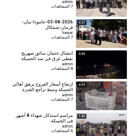
admin
7 المشاهدات
03-08-2026-عامودا-بيان-
4:27
فرمان-شمكال
hawar
7 المشاهدات
انتشال جثمان سائق صهريج
0:45
نفطي غرق في سد الحسكة
الجنوبي
admin
8 المشاهدات
⁣ارتفاع أسعار الفروج يرهق أهالي
4:39
الحسكة وسط تراجع القدرة
الشرائية
admin
7 المشاهدات
⁣مراسم استذكار شهداء 8 أشهر
1:45
في الحسكة
admin
6 المشاهدات