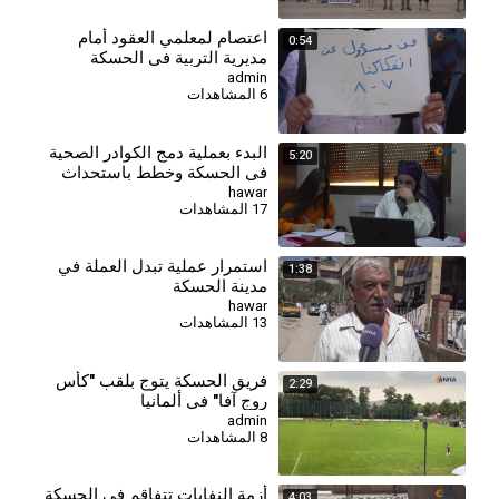
اعتصام لمعلمي العقود أمام
0:54
مديرية التربية في الحسكة
للمطالبة بالتثبيت وصرف
admin
6 المشاهدات
مستحقاتهم
البدء بعملية دمج الكوادر الصحية
5:20
في الحسكة وخطط باستحداث
مراكز جديدة
hawar
17 المشاهدات
استمرار عملية تبدل العملة في
1:38
مدينة الحسكة
hawar
13 المشاهدات
فريق الحسكة يتوج بلقب "كأس
2:29
روج آفا" في ألمانيا
admin
8 المشاهدات
أزمة النفايات تتفاقم في الحسكة
4:03