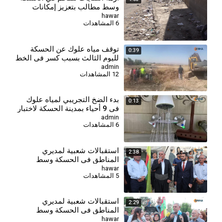
وسط مطالب بتعزيز إمكانات
قطاع النظافة
hawar
6 المشاهدات
توقف مياه علوك عن الحسكة
0:39
لليوم الثالث بسبب كسر في الخط
الرئيس
admin
12 المشاهدات
بدء الضخ التجريبي لمياه علوك
0:13
في 9 أحياء بمدينة الحسكة لاختبار
الشبكة
admin
6 المشاهدات
استقبالات شعبية لمديري
2:38
المناطق في الحسكة وسط
تأكيدات على خدمة المواطنين
hawar
5 المشاهدات
وتعزيز التعايش
استقبالات شعبية لمديري
2:29
المناطق في الحسكة وسط
تأكيدات على خدمة المواطنين
hawar