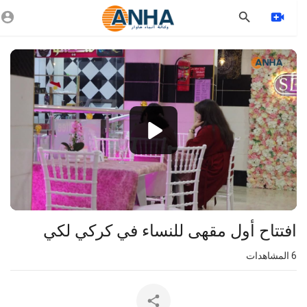
Vide
Playe
1080p
360p
240p
auto
⁣افتتاح أول مقهى للنساء في كركي لكي
6
المشاهدات