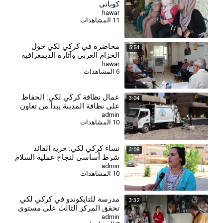
كوباني
hawar
11 المشاهدات
محاضرة في كركي لكي حول
5:54
الحزام العربي وآثاره الديمغرافية
والثقافية
hawar
6 المشاهدات
⁣عمال نظافة كركي لكي: الحفاظ
3:04
على نظافة المدينة يبدأ من تعاون
المواطنين
admin
10 المشاهدات
⁣نساء كركي لكي: حرية القائد
3:08
شرط أساسي لنجاح عملية السلام
وحل القضية الكردية
admin
10 المشاهدات
⁣مدرسة للتايكوندو في كركي لكي
3:32
تحقق المركز الثالث على مستوى
سوريا
admin