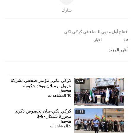
شارك
⁣⁣افتتاح أول مقهى للنساء في كركي لكي
فئة
اخبار
أظهر المزيد
كركي لكي_مؤتمر صحفي لشركة
5:24
بترول برميلان ووفد حكومة
hawar
10 المشاهدات
كركي لكي-بيان بخصوص ذكرى
1:55
مجزرة شنكال-8-3
hawar
9 المشاهدات