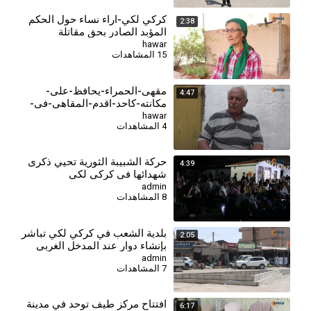
كركي لكي-اراء نساء حول الحكم
2:38
المؤبد الصادر بحق مقاتلة
جيجك-8-1
hawar
15 المشاهدات
مقهى-الحمراء-يحافظ-على-
4:47
مكانته-كاحد-اقدم-المقاهي-في-
الدرباسية-2026-7-28
hawar
4 المشاهدات
⁣حركة الشبيبة الثورية تحيي ذكرى
4:39
شهدائها في كركي لكي
admin
8 المشاهدات
بلدية الشعب في كركي لكي تباشر
2:05
بإنشاء دوار عند المدخل الغربي
admin
7 المشاهدات
افتتاح مركز طيف توحد في مدينة
6:17