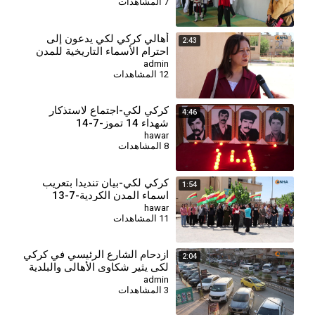
7 المشاهدات
أهالي كركي لكي يدعون إلى
2:43
احترام الأسماء التاريخية للمدن
والقرى الكردية
admin
12 المشاهدات
كركي لكي-اجتماع لاستذكار
4:46
شهداء 14 تموز-7-14
hawar
8 المشاهدات
كركي لكي-بيان تنديدا بتعريب
1:54
اسماء المدن الكردية-7-13
hawar
11 المشاهدات
⁣ازدحام الشارع الرئيسي في كركي
2:04
لكي يثير شكاوى الأهالي والبلدية
تعد بحلول قريبة
admin
3 المشاهدات