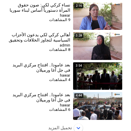
نساء كركي لكي: صون حقوق
2:16
المرأة دستورياً أساس لبناء سوريا
ديمقراطية
hawar
9 المشاهدات
⁣أهالي كركي لكي يدعون الأحزاب
3:28
السياسية لتجاوز الخلافات وتحقيق
الوحدة الكردية
admin
8 المشاهدات
بعد عامودا.. افتتاح مركزي البريد
3:54
في جل آغا ورميلان
hawar
4 المشاهدات
بعد عامودا.. افتتاح مركزي البريد
4:44
في جل آغا ورميلان
hawar
6 المشاهدات
تحميل المزيد