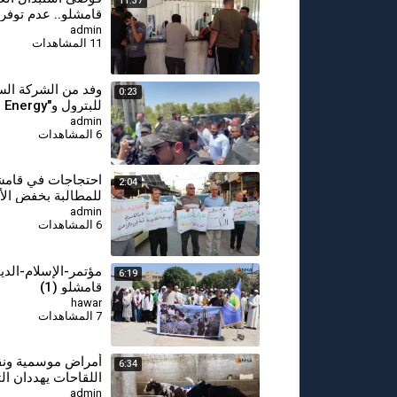
11:37
قامشلو.. عدم توفر 
الجديد يفاقم معاناة
admin
11 المشاهدات
المواطنين
وفد من الشركة الس
0:23
إلى قامشلو
admin
6 المشاهدات
⁣احتجاجات في قامش
2:04
للمطالبة بخفض الأ
وتحسين الأوضاع ال
admin
6 المشاهدات
مؤتمر-الإسلام-الد
6:19
قامشلو (1)
hawar
7 المشاهدات
⁣أمراض موسمية و
6:34
اللقاحات يهددان ال
الحيوانية في قامشل
admin