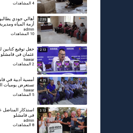
4 المشاهدات
أهالي جودي يطالبو
2:35
أزمة المياه ومديرية
قامشلو تتعهد بإجرا
admin
10 المشاهدات
إسعافية
حفل توقيع كتابين ل
2:13
عثمان في قامشلو
hawar
2 المشاهدات
أمسية أدبية في قا
4:25
تستعرض يوميات ال
السوري وهمومه ال
hawar
5 المشاهدات
⁣استذكار المناضل
3:13
في قامشلو
admin
8 المشاهدات