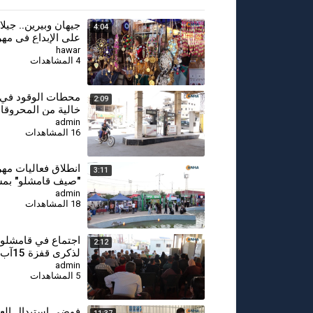
جيهان وبيرين.. جيل
4:04
على الإبداع في مه
"صيف قامشلو"
hawar
4 المشاهدات
⁣محطات الوقود في
2:09
خالية من المحروقا
والمواطنون يطالبو
admin
16 المشاهدات
أزمة الوقود والعملة
انطلاق فعاليات مه
3:11
"صيف قامشلو" بمشا
من 200 شركة
admin
18 المشاهدات
اجتماع في قامشلو 
2:12
لذكرى قفزة 15آب
admin
5 المشاهدات
⁣فوضى استبدال الع