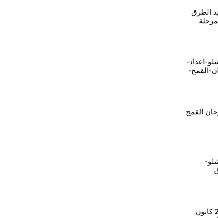
يد الطرق
مرحلة
كة الطرق
30-قامشلو-اعداد-
ن-القمح-
جان القمح
-قامشلو-
ق
"مستقبل اتفاقية 29 كانون