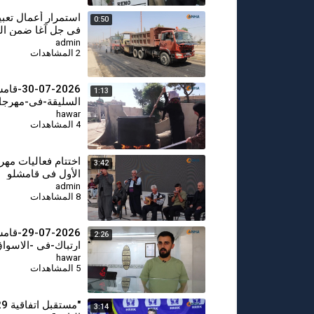
استمرار أعمال تعب
0:50
في جل آغا ضمن ال
الأولى لتحسين شب
admin
2 المشاهدات
-07-2026
1:13
السليقة-في-مهرجا
الاول (8)
hawar
4 المشاهدات
اختتام فعاليات مهر
3:42
الأول في قامشلو
admin
8 المشاهدات
29-07-2026
2:26
ارتباك-في -الاسوا
hawar
5 المشاهدات
3:14