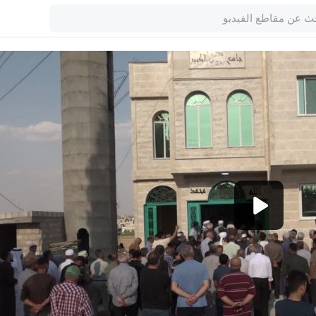
1080p
360p
240p