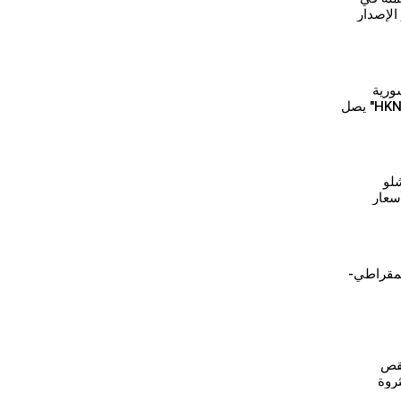
الإصدار
ورية
للبترول و"HKN Energy" يصل
لو
سعار
معيشية
يمقراطي-
نقص
ثروة
و