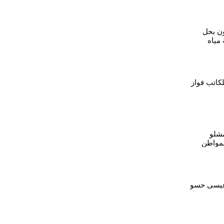
ن بحل
 مياه
ءات
لكاتب فواز
مشلو
مواطن
معيشية
 عيسى حسو