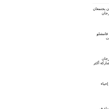
ان يجتمعان
رجان
 قامشلو
ت
ن بحل
رجان
ركة أكثر
إحياء
ملة في