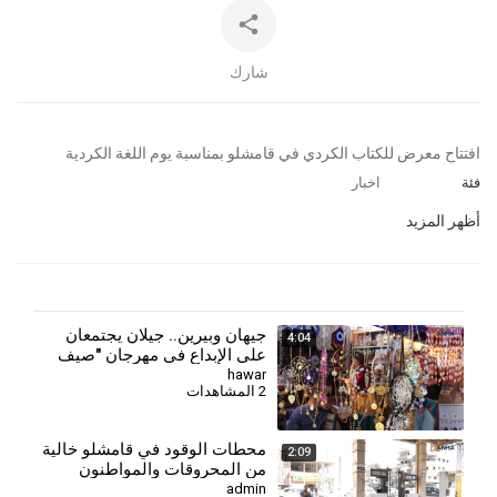
شارك
⁣افتتاح معرض للكتاب الكردي في قامشلو بمناسبة يوم اللغة الكردية
فئة
اخبار
أظهر المزيد
جيهان وبيرين.. جيلان يجتمعان
4:04
على الإبداع في مهرجان "صيف
قامشلو"
hawar
2 المشاهدات
⁣محطات الوقود في قامشلو خالية
2:09
من المحروقات والمواطنون
يطالبون بحل أزمة الوقود والعملة
admin