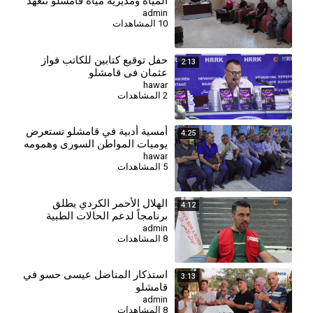
المياه ومديرية مياه قامشلو تتعهد
بإجراءات إسعافية
admin
10 المشاهدات
حفل توقيع كتابين للكاتب فواز
2:13
عثمان في قامشلو
hawar
2 المشاهدات
أمسية أدبية في قامشلو تستعرض
4:25
يوميات المواطن السوري وهمومه
المعيشية
hawar
5 المشاهدات
⁣الهلال الأحمر الكردي يطلق
4:12
برنامجاً لدعم الحالات الطبية
الحرجة بين النازحين
admin
8 المشاهدات
⁣استذكار المناضل عيسى حسو في
3:13
قامشلو
admin
8 المشاهدات