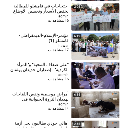
⁣احتجاجات في قامشلو للمطالبة
2:04
بخفض الأسعار وتحسين الأوضاع
المعيشية
admin
6 المشاهدات
مؤتمر-الإسلام-الديمقراطي-
6:19
قامشلو (1)
hawar
7 المشاهدات
⁣"على ضفاف المحبة" و"المرأة
2:57
الكردية".. إصداران جديدان يوثقان
الهوية والذاكرة
admin
6 المشاهدات
⁣أمراض موسمية ونقص اللقاحات
6:34
يهددان الثروة الحيوانية في
قامشلو
admin
4 المشاهدات
أهالي جودي يطالبون بحل أزمة
2:35