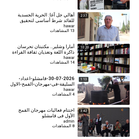
أهالي جل آغا: الحرية الجسدية
2:37
للقائد شرط أساسي لتحقيق
السلام وحل القضية الكردية
hawar
13 المشاهدات
آمارا وشلير.. مكتبتان تحرسان
10:20
ذاكرة اللغة وتغذيان ثقافة القراءة
في روج آفا
hawar
14 المشاهدات
30-07-2026-قامشلو-اعداد-
1:13
السليقة-في-مهرجان-القمح-الاول
(8)
hawar
4 المشاهدات
اختتام فعاليات مهرجان القمح
3:42
الأول في قامشلو
admin
8 المشاهدات