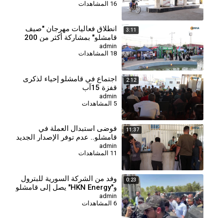
16 المشاهدات
انطلاق فعاليات مهرجان "صيف
3:11
قامشلو" بمشاركة أكثر من 200
شركة
admin
18 المشاهدات
اجتماع في قامشلو إحياء لذكرى
2:12
قفزة 15آب
admin
5 المشاهدات
⁣فوضى استبدال العملة في
11:37
قامشلو.. عدم توفر الإصدار الجديد
يفاقم معاناة المواطنين
admin
11 المشاهدات
وفد من الشركة السورية للبترول
0:23
و"HKN Energy" يصل إلى قامشلو
admin
6 المشاهدات