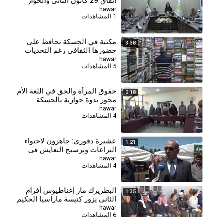
اتفاق 29 كانون الثاني والحوار
الوطني
hawar
1 المشاهدات
مكتبة في الحسكة تحافظ على
3:38
حضورها الثقافي رغم التحديات
الاقتصادية
hawar
5 المشاهدات
حقوق المرأة والحق في اللغة الأم
2:18
محور ندوة حوارية بالحسكة
hawar
4 المشاهدات
عشيرة دقوري: جاهزون لاحتواء
1:21
النزاعات وترسيخ التعايش في
مواجهة محاولات الفتنة
hawar
4 المشاهدات
البطريرك مار إغناطيوس أفرام
1:35
الثاني يزور كنيسة ماراسيا الحكيم
بالدرباسية
hawar
6 المشاهدات