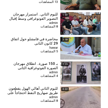
13 المشاهدات
لليوم الثاني.. استمرار مهرجان
1:50
التصوير الفوتوغرافي وسط إقبال
من المهتمين
admin
8 المشاهدات
محاضرة في قامشلو حول اتفاق
3:18
29 كانون الثاني
hawar
5 المشاهدات
⁣بـ 150 صورة.. انطلاق مهرجان
7:19
الصورة الفوتوغرافية الثاني
admin
4 المشاهدات
لليوم الثاني أهالي الهول يقطعون
0:22
طريق صهاريج النفط احتجاجاً على
تدهور الخدمات
admin
8 المشاهدات