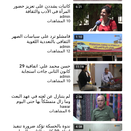
⁣كاتبات يشددن على تعزيز حضور
6:21
المرأة في الأدب والثقافة
admin
10 المشاهدات
قامشلو ترد على سياسات الصهر
1:10
الثقافي بالتعددية اللغوية
admin
12 المشاهدات
⁣حسن محمد علي: اتفاقية 29
11:18
كانون الثاني جاءت استجابة
لمتغيرات سياسية ودولية
admin
10 المشاهدات
⁣لم يتنازل عن لغته في عهد البعث
2:56
وما زال متمسّكاً بها حتى اليوم
hawar
6 المشاهدات
⁣ندوة بالحسكة تؤكد ضرورة تنفيذ
4:58