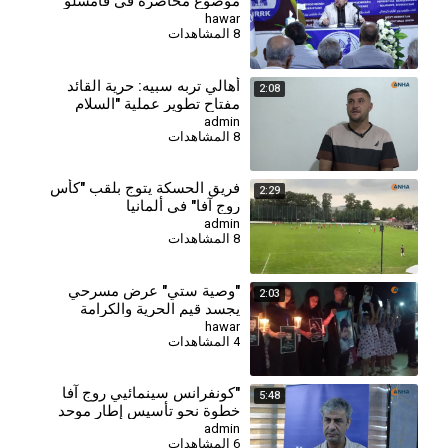
موضوع محاضرة في قامشلو
hawar
8 المشاهدات
⁣أهالي تربه سبيه: حرية القائد
2:08
مفتاح تطوير عملية "السلام
والمجتمع الديمقراطي"
admin
8 المشاهدات
فريق الحسكة يتوج بلقب "كأس
2:29
روج آفا" في ألمانيا
admin
8 المشاهدات
"وصية ستي" عرض مسرحي
2:03
يجسد قيم الحرية والكرامة
hawar
4 المشاهدات
"كونفرانس سينمائيي روج آفا
5:48
خطوة نحو تأسيس إطار موحد
وتجاوز تحديات القطاع"
admin
6 المشاهدات