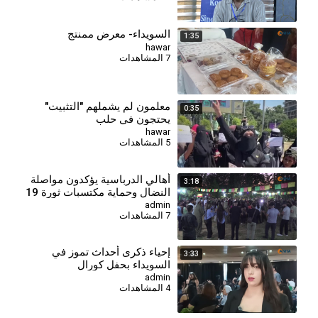
السويداء- معرض ممنتج
1:35
hawar
7 المشاهدات
معلمون لم يشملهم "التثبيت"
0:35
يحتجون في حلب
hawar
5 المشاهدات
أهالي الدرباسية يؤكدون مواصلة
3:18
النضال وحماية مكتسبات ثورة 19
تموز
admin
7 المشاهدات
⁣إحياء ذكرى أحداث تموز في
3:33
السويداء بحفل كورال
admin
4 المشاهدات