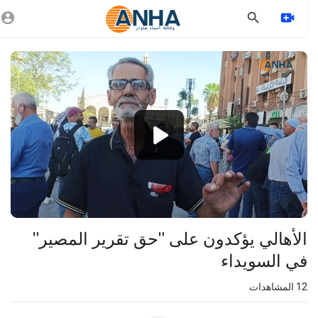
Vide
Playe
1080p
360p
240p
auto
⁣الأهالي يؤكدون على "حق تقرير المصير"
في السويداء
12
المشاهدات