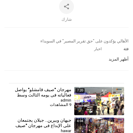
شارك
⁣الأهالي يؤكدون على "حق تقرير المصير" في السويداء
فئة
اخبار
أظهر المزيد
⁣⁣مهرجان "صيف قامشلو" يواصل
7:20
فعالياته في يومه الثالث وسط
إقبال جماهيري
admin
9 المشاهدات
جيهان وبيرين.. جيلان يجتمعان
4:04
على الإبداع في مهرجان "صيف
قامشلو"
hawar