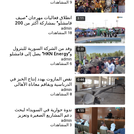
9 المشاهدات
انطلاق فعاليات مهرجان "صيف
3:11
قامشلو" بمشاركة أكثر من 200
شركة
admin
18 المشاهدات
وفد من الشركة السورية للبترول
0:23
و"HKN Energy" يصل إلى قامشلو
admin
6 المشاهدات
نقص المازوت يهدد إنتاج الخبز في
0:44
الدرباسية ويفاقم معاناة الأهالي
admin
8 المشاهدات
⁣ندوة حوارية في السويداء لبحث
4:55
دعم المشاريع الصغيرة وتعزيز
الشراكات الاستثمارية
admin
3 المشاهدات