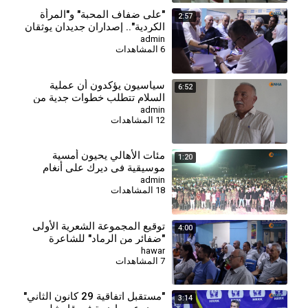
⁣"على ضفاف المحبة" و"المرأة
2:57
الكردية".. إصداران جديدان يوثقان
الهوية والذاكرة
admin
6 المشاهدات
⁣سياسيون يؤكدون أن عملية
6:52
السلام تتطلب خطوات جدية من
الدولة التركية
admin
12 المشاهدات
مئات الأهالي يحيون أمسية
1:20
موسيقية في ديرك على أنغام
الأغاني الكردية
admin
18 المشاهدات
توقيع المجموعة الشعرية الأولى
4:00
"ضفائر من الرماد" للشاعرة
نورهان حسن
hawar
7 المشاهدات
"مستقبل اتفاقية 29 كانون الثاني"
3:14