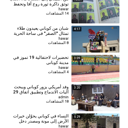
توثق ذاكرة ثورة روج آفا وتحفظ
تاريخها للأجيال
hawar
14 المشاهدات
شبان من كوباني يعيدون طلاء
4:17
تمثال "الصقر" في ساحة الحرية
بألوان العلم الكردي
hawar
8 المشاهدات
تحضيرات لاحتفالية 19 تموز في
3:09
مدينة كوباني
hawar
4 المشاهدات
⁣وفد أمريكي يزور كوباني ويبحث
3:20
آليات الاندماج وتطبيق اتفاق 29
كانون الثاني
admin
18 المشاهدات
النساء في كوباني يحوّلن خيرات
5:29
الأرض إلى مونة ومصدر دخل
hawar