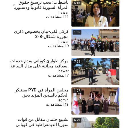
ناشطات: يجب ترسيخ حقوق
5:18
المرأة السورية قانونياً ودستورياً
hawar
11 المشاهدات
كركي لكي-بيان بخصوص ذكرى
1:55
مجزرة شنكال-8-3
hawar
9 المشاهدات
مركز طوارئ كوباني يقدم خدمات
7:25
إسعافية مجانية على مدار الساعة
لأهالي المدينة وريفها
hawar
7 المشاهدات
مجلس المرأة في PYD يستنكر
1:27
الحكم بالسجن المؤبد بحق
المقاتلة جيجك كوباني
admin
13 المشاهدات
⁣تشييع جثمان مقاتل من قوات
6:29
سوريا الديمقراطية في كوباني