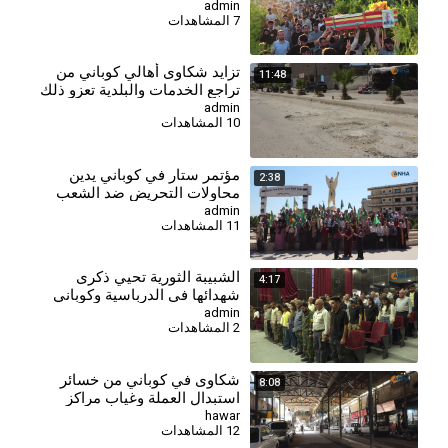
admin
7 المشاهدات
⁣تزايد شكاوى أهالي كوباني من
11:48
تراجع الخدمات والبلدية تعزو ذلك
لغياب الدعم
admin
10 المشاهدات
مؤتمر ستار في كوباني يدين
2:38
محاولات التحريض ضد الشعب
الكردي
admin
11 المشاهدات
⁣الشبيبة الثورية تحيي ذكرى
4:17
شهدائها في الدرباسية وكوباني
وتؤكد مواصلة مسيرة النضال-
admin
2 المشاهدات
كوباني
شكاوى في كوباني من خسائر
8:08
استبدال العملة وغياب مراكز
الصرف
hawar
12 المشاهدات