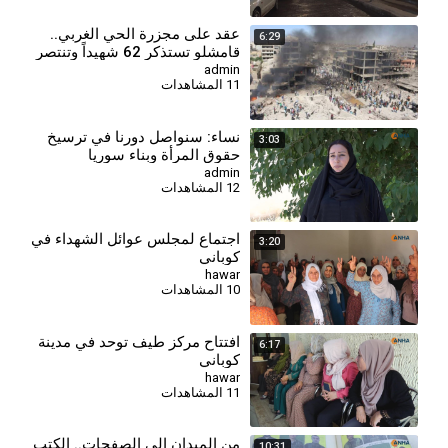
⁣عقد على مجزرة الحي الغربي..
6:29
قامشلو تستذكر 62 شهيداً وتنتصر
بالإعمار
admin
11 المشاهدات
⁣نساء: سنواصل دورنا في ترسيخ
3:03
حقوق المرأة وبناء سوريا
الديمقراطية
admin
12 المشاهدات
اجتماع لمجلس عوائل الشهداء في
3:20
كوباني
hawar
10 المشاهدات
افتتاح مركز طيف توحد في مدينة
6:17
كوباني
hawar
11 المشاهدات
من الميدان إلى الصفحات.. الكتب
10:31