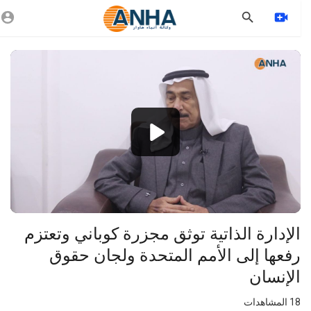
Vide
Playe
1080p
720p
480p
360p
240p
⁣الإدارة الذاتية توثق مجزرة كوباني وتعتزم
auto
رفعها إلى الأمم المتحدة ولجان حقوق
الإنسان
18
المشاهدات