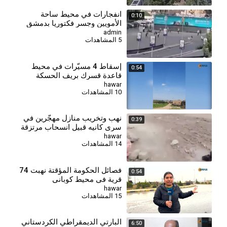
انفجارات في محيط ساحة
0:10
الأمويين وجسر فكتوريا بدمشق
admin
5 المشاهدات
إسقاط 4 مسيّرات في محيط
0:54
قاعدة قسرك بريف الحسكة
hawar
10 المشاهدات
نهب وتخريب منازل مهجّرين في
0:39
سري كانيه قبيل انسحاب مرتزقة
الاحتلال التركي
hawar
14 المشاهدات
فصائل الحكومة المؤقتة نهبت 74
0:54
قرية في محيط كوباني
hawar
15 المشاهدات
⁣البارتي الديمقراطي الكردستاني
6:50