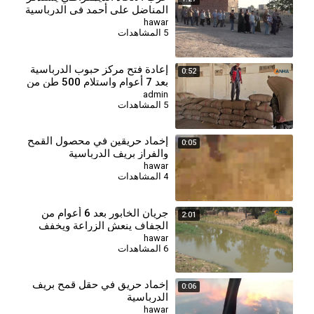
المناضل علي أحمد في الدرباسية
hawar
5 المشاهدات
إعادة فتح مركز حبوب الدرباسية
0:52
بعد 7 أعوام واستلام 500 طن من
القمح
admin
5 المشاهدات
إخماد حريقين في محصول القمح
0:05
والفراز بريف الدرباسية
hawar
4 المشاهدات
جريان الخابور بعد 6 أعوام من
2:01
الجفاف ينعش الزراعة ويخفف
الأعباء البيئية
hawar
6 المشاهدات
إخماد حريق في حقل قمح بريف
0:06
الدرباسية
hawar