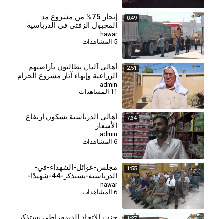
إنجاز 75% من مشروع مد
0:49
المجبول الزفتي في الدرباسية
hawar
5 المشاهدات
أهالي آليان يطالبون بأراضيهم
2:51
الزراعية وإنهاء آثار مشروع الحزام
العربي
admin
11 المشاهدات
⁣أهالي الدرباسية يشكون ارتفاع
7:34
الأسعار
admin
6 المشاهدات
مجلس-عوائل-الشهداء-في-
1:55
الدرباسية-يستذكر-44-شهيدًا-
وشهيدة-2026-6-30 (6)
hawar
6 المشاهدات
حزب الاتحاد الديمقراطي يستذكر
1:27