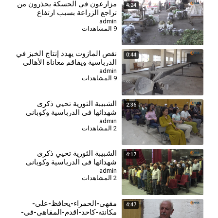
⁣مزارعون في الحسكة يحذرون من
4:24
تراجع الزراعة بسبب ارتفاع
التكاليف وأزمة العملة
admin
9 المشاهدات
نقص المازوت يهدد إنتاج الخبز في
0:44
الدرباسية ويفاقم معاناة الأهالي
admin
9 المشاهدات
الشبيبة الثورية تحيي ذكرى
2:36
شهدائها في الدرباسية وكوباني
وتؤكد مواصلة مسيرة النضال-
admin
2 المشاهدات
درباسية
⁣الشبيبة الثورية تحيي ذكرى
4:17
شهدائها في الدرباسية وكوباني
وتؤكد مواصلة مسيرة النضال-
admin
2 المشاهدات
كوباني
مقهى-الحمراء-يحافظ-على-
4:47
مكانته-كاحد-اقدم-المقاهي-في-