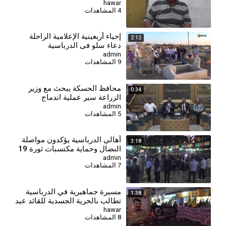
الدرباسية-2026-7-28
hawar
4 المشاهدات
⁣إحياء أربعينية الإعلامية الراحلة
2:12
دعاء سلو في الدرباسية
admin
9 المشاهدات
محافظ الحسكة يبحث مع وزير
0:34
الزراعة سير عملية اندماج
المؤسسات الزراعية
admin
5 المشاهدات
أهالي الدرباسية يؤكدون مواصلة
3:18
النضال وحماية مكتسبات ثورة 19
تموز
admin
7 المشاهدات
مسيرة جماهيرية في الدرباسية
1:38
تطالب بالحرية الجسدية للقائد عبد
الله أوجلان
hawar
8 المشاهدات