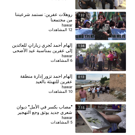
⁣روهلات عفرين: نستمد شرعيتنا
7:32
من مجتمعنا
hawar
12 المشاهدات
إلهام أحمد تُجري زياراتٍ للعائدين
1:34
إلى عفرين بمناسبة عيد الأضحى
hawar
6 المشاهدات
إلهام احمد تزور إدارة منطقة
0:13
عفرين للتهنئة بالعيد
hawar
10 المشاهدات
"مصاب بكسر في الأمل" ديوان
7:15
شعري جديد يوثق وجع التهجير
وحنين عفرين
hawar
5 المشاهدات