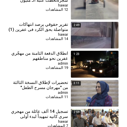
شجرةتخطت عتبة الـ مليون
شجرة... استمرار الاحتطاب في
hawar
12 المشاهدات
عفرين
تقرير حقوقي يرصد انتهاكات
2:49
متواصلة بحق الكرد في عفرين (1)
hawar
14 المشاهدات
انطلاق الدفعة الثامنة من مهجّري
1:23
عفرين نحو مناطقهم
admin
19 المشاهدات
تحضيرات لإطلاق النسخة الثالثة
3:11
من "مهرجان مسرح الطفل"
admin
11 المشاهدات
تسجيل 14 ألف عائلة من مهجري
2:59
سري كانيه تمهيداً لبدء أولى
مراحل العودة
hawar
7 المشاهدات