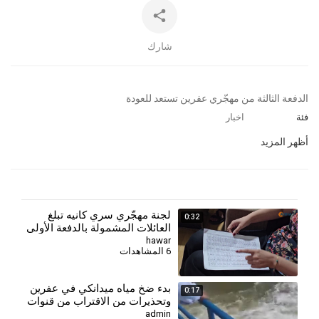
شارك
⁣الدفعة الثالثة من مهجّري عفرين تستعد للعودة
فئة
اخبار
أظهر المزيد
لجنة مهجّري سري كانيه تبلغ
0:32
العائلات المشمولة بالدفعة الأولى
بالاستعداد للعودة
hawar
6 المشاهدات
بدء ضخ مياه ميدانكي في عفرين
0:17
وتحذيرات من الاقتراب من قنوات
الري
admin