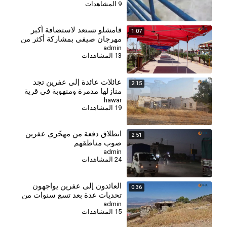
9 المشاهدات
⁣قامشلو تستعد لاستضافة أكبر
1:07
مهرجان صيفي بمشاركة أكثر من
230 شركة
admin
13 المشاهدات
عائلات عائدة إلى عفرين تجد
2:15
منازلها مدمرة ومنهوبة في قرية
دورقليا
hawar
19 المشاهدات
انطلاق دفعة من مهجّري عفرين
2:51
صوب مناطقهم
admin
24 المشاهدات
العائدون إلى عفرين يواجهون
0:36
تحديات عدة بعد تسع سنوات من
التهجير
admin
15 المشاهدات