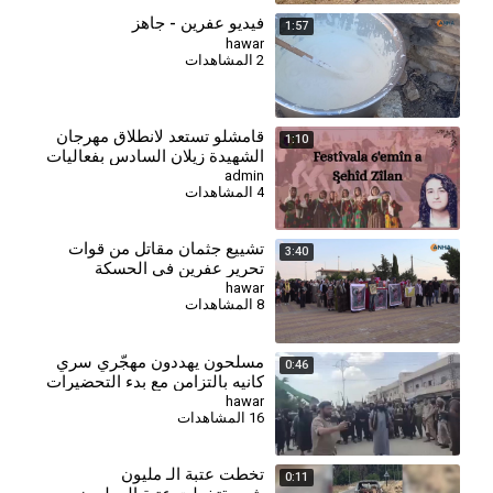
فيديو عفرين - جاهز
1:57
hawar
2 المشاهدات
قامشلو تستعد لانطلاق مهرجان
1:10
الشهيدة زيلان السادس بفعاليات
رياضية وثقافية
admin
4 المشاهدات
تشييع جثمان مقاتل من قوات
3:40
تحرير عفرين في الحسكة
hawar
8 المشاهدات
مسلحون يهددون مهجّري سري
0:46
كانيه بالتزامن مع بدء التحضيرات
لعودتهم
hawar
16 المشاهدات
تخطت عتبة الـ مليون
0:11