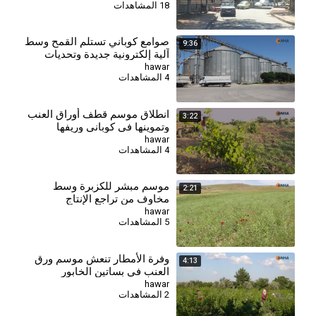
18 المشاهدات
صوامع كوباني تستلم القمح وسط
9:36
آلية إلكترونية جديدة وتحديات
تواجه المزارعين
hawar
4 المشاهدات
انطلاق موسم قطف أوراق العنب
3:22
وتموينها في كوباني وريفها
hawar
4 المشاهدات
⁣موسم مبشر للكزبرة وسط
2:21
مخاوف من تراجع الإنتاج
hawar
5 المشاهدات
وفرة الأمطار تنعش موسم ورق
4:13
العنب في بساتين الخابور
hawar
2 المشاهدات