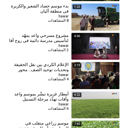
بدء موسم حصاد الشعير والكزبرة
1:22
في منطقة آليان
hawar
8 المشاهدات
مشروع مسرحي واعد يمهّد
4:00
لتأسيس مدرسة دائمة في روج آفا
hawar
2 المشاهدات
الإعلام الكردي بين نقل الحقيقة
2:19
وتحديات توحيد الصف.. محور
محاضرة في الحسكة
hawar
4 المشاهدات
⁣أمطار غزيرة تبشّر بموسم واعد
4:22
وآفات تهدّد مرحلة التسنبل
hawar
6 المشاهدات
موسم زراعي متقلب في
7:45