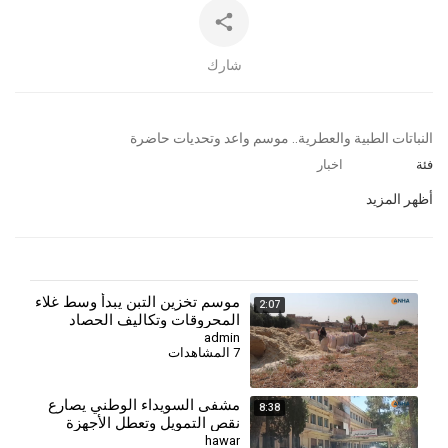
شارك
⁣النباتات الطبية والعطرية.. موسم واعد وتحديات حاضرة
فئة
اخبار
أظهر المزيد
⁣موسم تخزين التبن يبدأ وسط غلاء
2:07
المحروقات وتكاليف الحصاد
admin
7 المشاهدات
مشفى السويداء الوطني يصارع
8:38
نقص التمويل وتعطل الأجهزة
الطبية
hawar