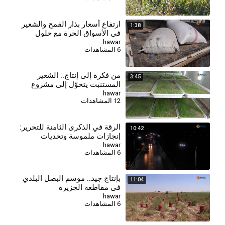
⁣‏‏ارتفاع أسعار بذار القمح والشعير
1:38
في الأسواق الحرة مع حلول
موسم الزراعة
hawar
6 المشاهدات
من فكرة إلى إنتاج.. الشعير
3:45
المستنبت يتحوّل إلى مشروع
محلي واعد في الجزيرة
hawar
12 المشاهدات
الرقة في الذكرى الثامنة للتحرير:
10:42
إنجازات ملموسة وتحديات
مستمرة
hawar
6 المشاهدات
بإنتاج جيد.. موسم البصل البلدي
11:04
في مقاطعة الجزيرة
hawar
6 المشاهدات