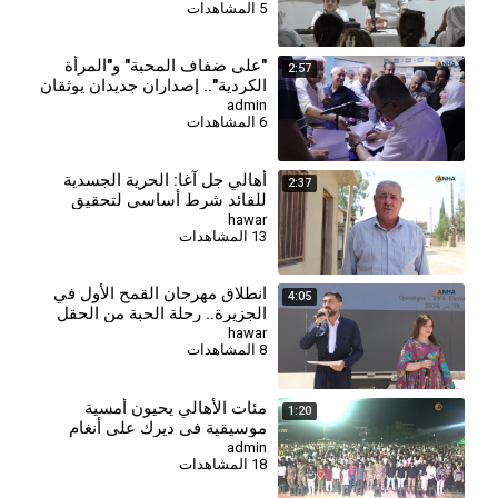
5 المشاهدات
⁣"على ضفاف المحبة" و"المرأة
2:57
الكردية".. إصداران جديدان يوثقان
الهوية والذاكرة
admin
6 المشاهدات
أهالي جل آغا: الحرية الجسدية
2:37
للقائد شرط أساسي لتحقيق
السلام وحل القضية الكردية
hawar
13 المشاهدات
انطلاق مهرجان القمح الأول في
4:05
الجزيرة.. رحلة الحبة من الحقل
إلى المائدة
hawar
8 المشاهدات
مئات الأهالي يحيون أمسية
1:20
موسيقية في ديرك على أنغام
الأغاني الكردية
admin
18 المشاهدات