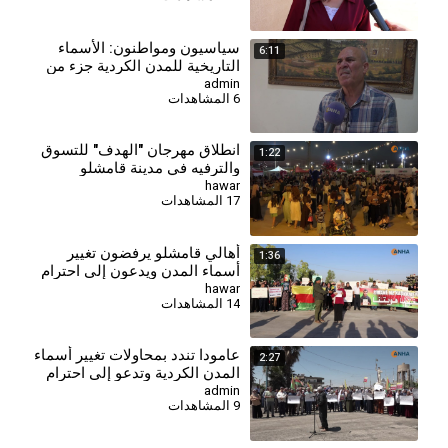
⁣سياسيون ومواطنون: الأسماء
6:11
التاريخية للمدن الكردية جزء من
هوية المنطقة
admin
6 المشاهدات
انطلاق مهرجان "الهدف" للتسوق
1:22
والترفيه في مدينة قامشلو
hawar
17 المشاهدات
أهالي قامشلو يرفضون تغيير
1:36
أسماء المدن ويدعون إلى احترام
الهوية واللغة الكردية
hawar
14 المشاهدات
عامودا تندد بمحاولات تغيير أسماء
2:27
المدن الكردية وتدعو إلى احترام
الهوية واللغة
admin
9 المشاهدات