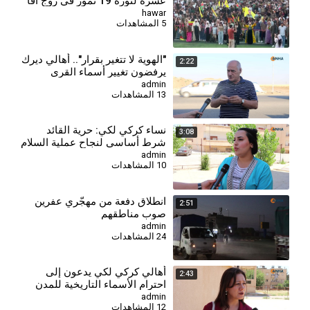
عشرة لثورة 19 تموز في روج آفا
hawar
5 المشاهدات
"الهوية لا تتغير بقرار".. أهالي ديرك
2:22
يرفضون تغيير أسماء القرى
والمدن الكردية
admin
13 المشاهدات
⁣نساء كركي لكي: حرية القائد
3:08
شرط أساسي لنجاح عملية السلام
وحل القضية الكردية
admin
10 المشاهدات
انطلاق دفعة من مهجّري عفرين
2:51
صوب مناطقهم
admin
24 المشاهدات
أهالي كركي لكي يدعون إلى
2:43
احترام الأسماء التاريخية للمدن
والقرى الكردية
admin
12 المشاهدات