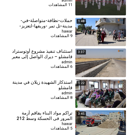
عروض رياضية
admin
11 المشاهدات
حملات-نظافة-متواصلة-في-
1:48
مدينة-تل تمر -وريفها-لتعزيز-
الواقع-الخدمي-والبيئي
hawar
9 المشاهدات
⁣استئناف تنفيذ مشروع أوتوستراد
3:37
قامشلو – ديرك الواصل إلى معبر
سيمالكا
admin
6 المشاهدات
استذكار الشهيدة زيلان في مدينة
1:22
قامشلو
admin
8 المشاهدات
تراكم مواد البناء يفاقم أزمة
3:45
المرور في الحسكة وسط 212
مخالفة تنظيمية
hawar
5 المشاهدات