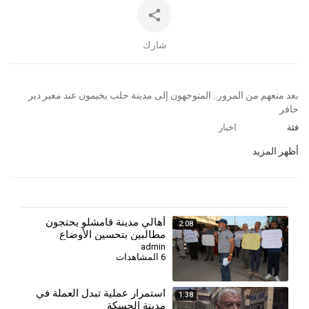
شارك
⁣بعد منعهم من المرور.. المتوجهون إلى مدينة حلب يخيمون عند معبر دير
حافر
فئة
اخبار
أظهر المزيد
أهالي مدينة قامشلو يحتجون
2:08
مطالبين بتحسين الأوضاع
المعيشية والخدمية
admin
6 المشاهدات
استمرار عملية تبدل العملة في
1:38
مدينة الحسكة