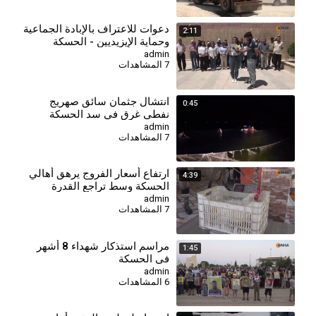
دعوات للاعتراف بالإبادة الجماعية
2:11
وحماية الإيزيديين - الحسكة
admin
7 المشاهدات
انتشال جثمان سائق صهريج
0:45
نفطي غرق في سد الحسكة
الجنوبي
admin
7 المشاهدات
⁣ارتفاع أسعار الفروج يرهق أهالي
4:39
الحسكة وسط تراجع القدرة
الشرائية
admin
7 المشاهدات
⁣مراسم استذكار شهداء 8 أشهر
1:45
في الحسكة
admin
6 المشاهدات