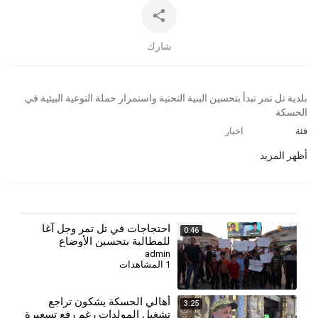
شارك
⁣بلدية تل تمر تبدأ بتحسين البنية التحتية واستمرار حملة التوعية البيئية في
الحسكة
فئة
اخبار
أظهر المزيد
⁣احتجاجات في تل تمر وجل آغا
0:46
للمطالبة بتحسين الأوضاع
المعيشية
admin
1 المشاهدات
⁣أهالي الحسكة يشكون تراجع
3:25
تشغيل المولدات رغم رفع تسعيرة