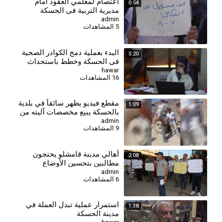
اعتصام لمعلمي العقود أمام
0:54
مديرية التربية في الحسكة
للمطالبة بالتثبيت وصرف
admin
5 المشاهدات
مستحقاتهم
البدء بعملية دمج الكوادر الصحية
5:20
في الحسكة وخطط باستحداث
مراكز جديدة
hawar
16 المشاهدات
مقطع فيديو يظهر سائقاً في بلدية
1:09
بالحسكة يبيع مخصصات آليته من
المحروقات
admin
9 المشاهدات
أهالي مدينة قامشلو يحتجون
2:08
مطالبين بتحسين الأوضاع
المعيشية والخدمية
admin
6 المشاهدات
استمرار عملية تبدل العملة في
1:38
مدينة الحسكة