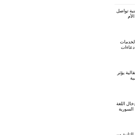
نية تواصل
الأم
 المناهج
لخدمات
ادعاءات
لقطاع
الية يؤثر
مية
خال اللغة
 السورية
الثانية من