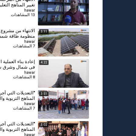
1:50
تغيير المناهج التعلي
hawar
13 المشاهدات
الانتهاء من مشروع
3:11
منظومة طاقة شمس
ريف مقاطعة دير ال
hawar
7 المشاهدات
⁣إعادة بناء العملية ا
4:22
في شمال وشرق سو
خطوات جديدة نحو 
hawar
8 المشاهدات
والدمج
"التعديلات التي أج
3:51
المناهج التربوية وال
تسعى لتغيير هوية س
hawar
7 المشاهدات
كوباني
"التعديلات التي أج
3:02
المناهج التربوية وال
تسعى لتغيير هوية س
hawar