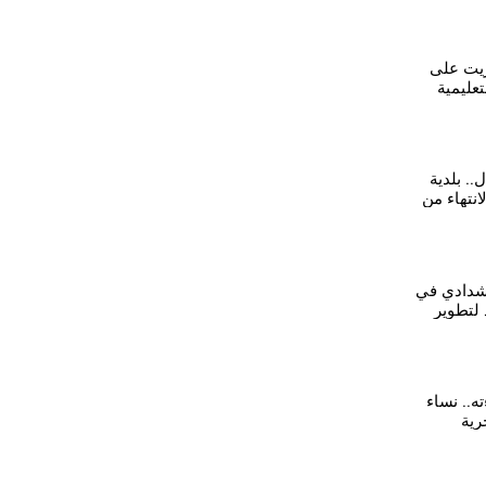
ريت على
تعليمية
وريا"-رقة
.. بلدية
انتهاء من
لشدادي في
 لتطوير
ته.. نساء
رية
'كيف