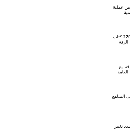
 من عملية
مية
⁣الانتهاء من توزيع 2200 كتاب
الرقة
قة مع
 العامة
ى المناهج
د تغيير