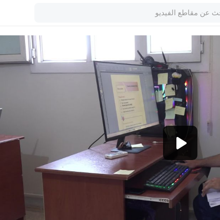
1080p
360p
240p