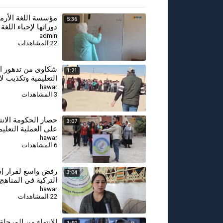
⁣مؤسسة اللغة الأرم
5:36
دوراتها لإحياء اللغة 
وتطالب بإدراجها في
admin
22 المشاهدات
الدراسية
شكاوى من تدهور ا
1:21
التعليمية وتكذيب ل
حكومية بشأن هذا ا
hawar
3 المشاهدات
حصار الحكومة الانتق
3:07
على العملية التعلي
hawar
6 المشاهدات
⁣رفض واسع لقرار إد
3:04
التركية في المناهج
hawar
22 المشاهدات
الانتهاء من المرحلة 