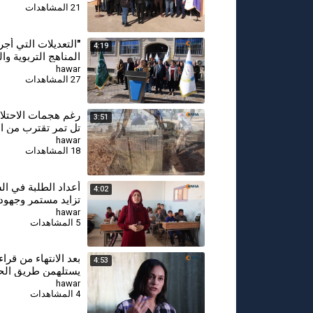
21 المشاهدات
قامشلو
"التعديلات التي أج
4:19
المناهج التربوية وال
تسعى لتغيير هوية س
hawar
27 المشاهدات
⁣رغم هجمات الاحتلال
3:51
تل تمر تقترب من ال
أربعة مشاريع خدمية
hawar
18 المشاهدات
أعداد الطلبة في ا
4:02
تزايد مستمر وجهود
العملية التعليمية
hawar
5 المشاهدات
بعد الانتهاء من قراء
4:53
يستلهمن طريق الح
الحقيقية من كتاب 
hawar
4 المشاهدات
نعيش' للقائد