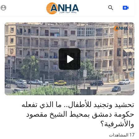
Vide
Playe
1080p
720p
480p
360p
240p
تحشيد وتجنيد للأطفال.. ما الذي تفعله
auto
حكومة دمشق بمحيط الشيخ مقصود
والأشرفية؟
17
المشاهدات