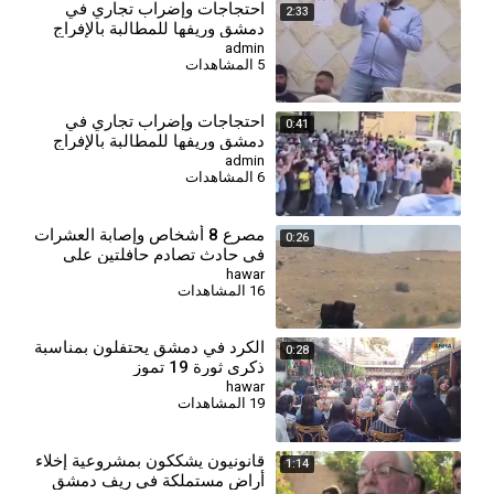
احتجاجات وإضراب تجاري في
2:33
دمشق وريفها للمطالبة بالإفراج
عن معتقلي عين منين
admin
5 المشاهدات
احتجاجات وإضراب تجاري في
0:41
دمشق وريفها للمطالبة بالإفراج
عن معتقلي عين منين
admin
6 المشاهدات
مصرع 8 أشخاص وإصابة العشرات
0:26
في حادث تصادم حافلتين على
طريق دير الزور - دمشق
hawar
16 المشاهدات
الكرد في دمشق يحتفلون بمناسبة
0:28
ذكرى ثورة 19 تموز
hawar
19 المشاهدات
قانونيون يشككون بمشروعية إخلاء
1:14
أراضٍ مستملكة في ريف دمشق