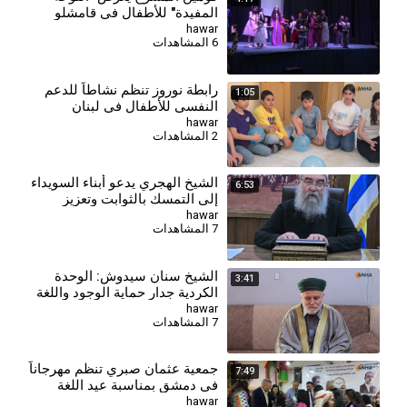
المفيدة" للأطفال في قامشلو
hawar
6 المشاهدات
رابطة نوروز تنظم نشاطاً للدعم
1:05
النفسي للأطفال في لبنان
hawar
2 المشاهدات
الشيخ الهجري يدعو أبناء السويداء
6:53
إلى التمسك بالثوابت وتعزيز
التماسك الداخلي
hawar
7 المشاهدات
الشيخ سنان سيدوش: الوحدة
3:41
الكردية جدار حماية الوجود واللغة
والحقوق
hawar
7 المشاهدات
جمعية عثمان صبري تنظم مهرجاناً
7:49
في دمشق بمناسبة عيد اللغة
الكردية
hawar