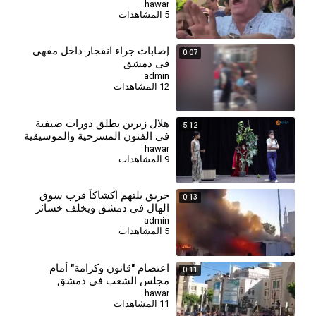
hawar
5 المشاهدات
إصابات جراء انفجار داخل مقهى
0:07
في دمشق
admin
12 المشاهدات
هلال زيرين يطلق دورات صيفية
5:12
في الفنون المسرحية والموسيقية
للأطفال في الحسكة
hawar
9 المشاهدات
حريق يلتهم أكشاكاً قرب سوق
0:13
الهال في دمشق ويخلف خسائر
مادية
admin
5 المشاهدات
اعتصام "قانون وكرامة" أمام
0:11
مجلس الشعب في دمشق
للمطالبة بدولة القانون ومحاربة
hawar
11 المشاهدات
الفساد