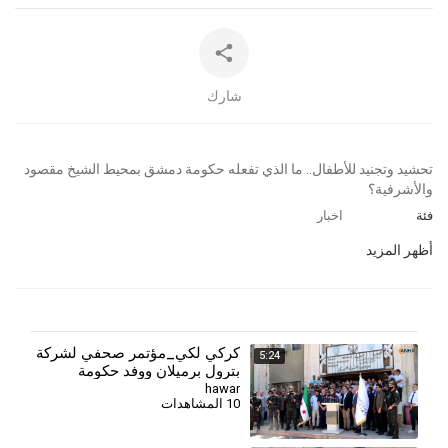
شارك
⁣تحشيد وتجنيد للأطفال.. ما الذي تفعله حكومة دمشق بمحيط الشيخ مقصود
والأشرفية؟
فئة
اخبار
أظهر المزيد
كركي لكي_مؤتمر صحفي لشركة
5:24
بترول برميلان ووفد حكومة
hawar
10 المشاهدات