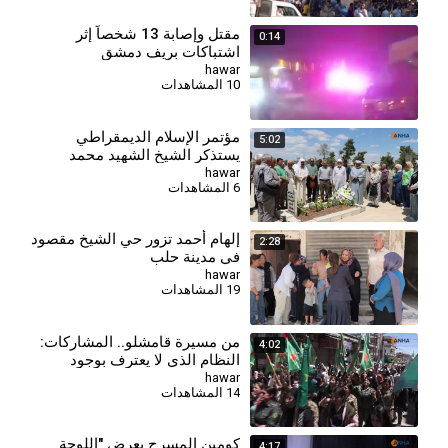
مقتل وإصابة 13 شخصاً إثر
0:14
اشتباكات بريف دمشق
hawar
10 المشاهدات
⁣مؤتمر الإسلام الديمقراطي
5:02
يستذكر الشيخ الشهيد محمد
معشوق الخزنوي
hawar
6 المشاهدات
إلهام أحمد تزور حي الشيخ مقصود
2:28
في مدينة حلب
hawar
19 المشاهدات
⁣من مسيرة قامشلو.. المشاركات:
4:02
النظام الذي لا يعترف بوجود
المرأة لا يمثلنا
hawar
14 المشاهدات
كومين المسرح يعرض "اللوحة
4:17