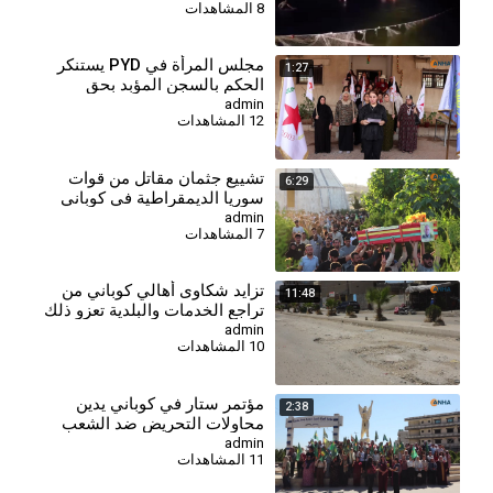
8 المشاهدات
مجلس المرأة في PYD يستنكر
1:27
الحكم بالسجن المؤبد بحق
المقاتلة جيجك كوباني
admin
12 المشاهدات
⁣تشييع جثمان مقاتل من قوات
6:29
سوريا الديمقراطية في كوباني
admin
7 المشاهدات
⁣تزايد شكاوى أهالي كوباني من
11:48
تراجع الخدمات والبلدية تعزو ذلك
لغياب الدعم
admin
10 المشاهدات
مؤتمر ستار في كوباني يدين
2:38
محاولات التحريض ضد الشعب
الكردي
admin
11 المشاهدات