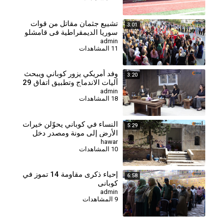
⁣تشييع جثمان مقاتل من قوات
3:01
سوريا الديمقراطية في قامشلو
admin
11 المشاهدات
⁣وفد أمريكي يزور كوباني ويبحث
3:20
آليات الاندماج وتطبيق اتفاق 29
كانون الثاني
admin
18 المشاهدات
النساء في كوباني يحوّلن خيرات
5:29
الأرض إلى مونة ومصدر دخل
hawar
10 المشاهدات
⁣إحياء ذكرى مقاومة 14 تموز في
6:58
كوباني
admin
9 المشاهدات