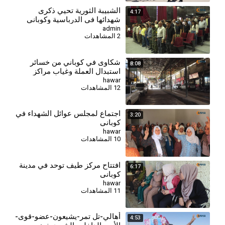
⁣الشبيبة الثورية تحيي ذكرى
4:17
شهدائها في الدرباسية وكوباني
وتؤكد مواصلة مسيرة النضال-
admin
2 المشاهدات
كوباني
شكاوى في كوباني من خسائر
8:08
استبدال العملة وغياب مراكز
الصرف
hawar
12 المشاهدات
اجتماع لمجلس عوائل الشهداء في
3:20
كوباني
hawar
10 المشاهدات
افتتاح مركز طيف توحد في مدينة
6:17
كوباني
hawar
11 المشاهدات
أهالي-تل تمر-يشيعون-عضو-قوى-
4:53