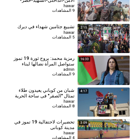
الأمن-الداخلي-الشهيد-خضر-
سمعيلة
hawar
9 المشاهدات
تشييع جثامين شهداء في ديرك
2:15
hawar
5 المشاهدات
⁣رمزية محمد: بروح ثورة 19 تموز
16:33
ستواصل المرأة نضالها لبناء
سوريا المستقبل
admin
9 المشاهدات
شبان من كوباني يعيدون طلاء
4:17
تمثال "الصقر" في ساحة الحرية
بألوان العلم الكردي
hawar
8 المشاهدات
تحضيرات لاحتفالية 19 تموز في
3:09
مدينة كوباني
hawar
4 المشاهدات