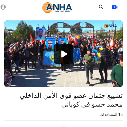
Vide
Playe
1080p
720p
480p
360p
240p
⁣تشييع جثمان عضو قوى الأمن الداخلي
auto
محمد حسو في كوباني
16
المشاهدات