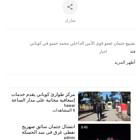
شارك
⁣تشييع جثمان عضو قوى الأمن الداخلي محمد حسو في كوباني
فئة
اخبار
أظهر المزيد
مركز طوارئ كوباني يقدم خدمات
7:25
إسعافية مجانية على مدار الساعة
لأهالي المدينة وريفها
hawar
6 المشاهدات
انتشال جثمان سائق صهريج
0:45
نفطي غرق في سد الحسكة
الجنوبي
admin