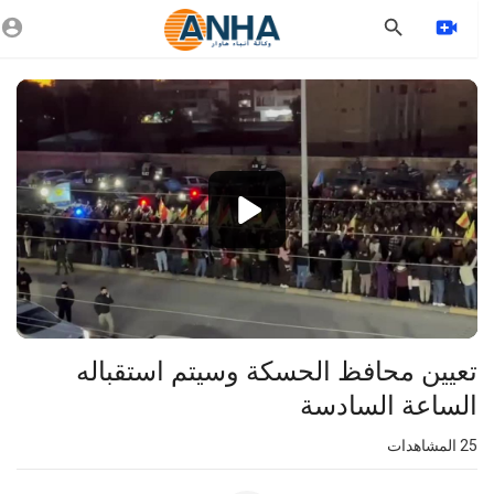
Vide
Playe
360p
240p
auto
تعيين محافظ الحسكة وسيتم استقباله
الساعة السادسة
25
المشاهدات