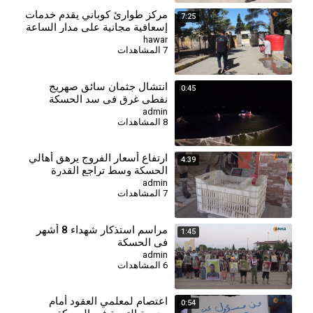
مركز طوارئ كوباني يقدم خدمات
7:25
إسعافية مجانية على مدار الساعة
لأهالي المدينة وريفها
hawar
7 المشاهدات
انتشال جثمان سائق صهريج
0:45
نفطي غرق في سد الحسكة
الجنوبي
admin
8 المشاهدات
⁣ارتفاع أسعار الفروج يرهق أهالي
4:39
الحسكة وسط تراجع القدرة
الشرائية
admin
7 المشاهدات
⁣مراسم استذكار شهداء 8 أشهر
1:45
في الحسكة
admin
6 المشاهدات
اعتصام لمعلمي العقود أمام
0:54