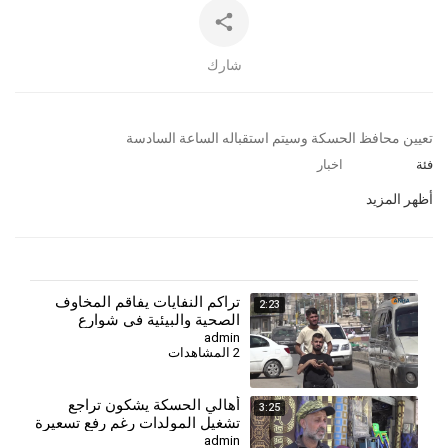
شارك
⁣تعيين محافظ الحسكة وسيتم استقباله الساعة السادسة
فئة
اخبار
أظهر المزيد
تراكم النفايات يفاقم المخاوف
2:23
الصحية والبيئية في شوارع
الحسكة
admin
2 المشاهدات
⁣أهالي الحسكة يشكون تراجع
3:25
تشغيل المولدات رغم رفع تسعيرة
الأمبير
admin