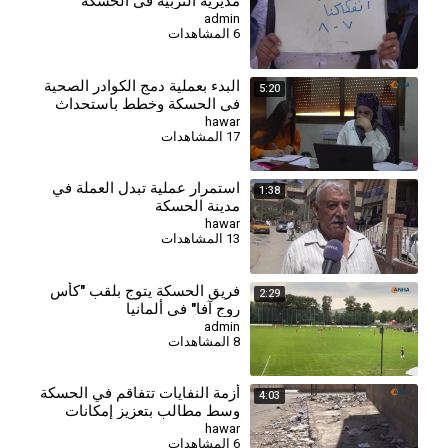
مديرية التربية في الحسكة
للمطالبة بالتثبيت وصرف
admin
6 المشاهدات
مستحقاتهم
البدء بعملية دمج الكوادر الصحية
5:20
في الحسكة وخطط باستحداث
مراكز جديدة
hawar
17 المشاهدات
استمرار عملية تبدل العملة في
1:38
مدينة الحسكة
hawar
13 المشاهدات
فريق الحسكة يتوج بلقب "كأس
2:29
روج آفا" في ألمانيا
admin
8 المشاهدات
أزمة النفايات تتفاقم في الحسكة
4:03
وسط مطالب بتعزيز إمكانات
قطاع النظافة
hawar
6 المشاهدات