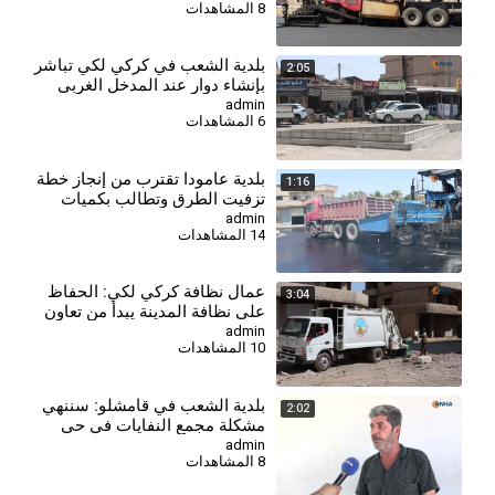
8 المشاهدات
بلدية الشعب في كركي لكي تباشر
2:05
بإنشاء دوار عند المدخل الغربي
admin
6 المشاهدات
بلدية عامودا تقترب من إنجاز خطة
1:16
تزفيت الطرق وتطالب بكميات
إضافية من الزفت
admin
14 المشاهدات
⁣عمال نظافة كركي لكي: الحفاظ
3:04
على نظافة المدينة يبدأ من تعاون
المواطنين
admin
10 المشاهدات
بلدية الشعب في قامشلو: سننهي
2:02
مشكلة مجمع النفايات في حي
جودي مع نهاية الشهر الجاري
admin
8 المشاهدات