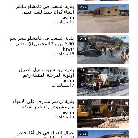
⁣بلدية الشعب في قامشلو تباشر
2:22
إنشاء كراج جديد للسرافيس
admin
8 المشاهدات
بلدية الشعب في قامشلو تنجز نحو
2:01
50% من مدّ المجبول الإسفلتي
hawar
8 المشاهدات
⁣بلدية تربه سبيه: تأهيل الطرق
7:10
أولوية المرحلة المقبلة رغم
محدودية الإمكانيات
admin
7 المشاهدات
بلدية تل تمر تشارف على الانتهاء
3:10
من مشروعين لتطوير شبكة
الصرف الصحي
admin
3 المشاهدات
⁣عمال العتالة في جل آغا: حظر
3:52