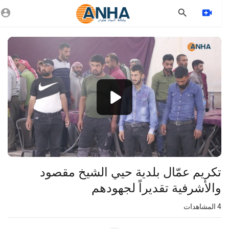
Vide
Playe
1080p
720p
480p
360p
240p
⁣تكريم عمّال بلدية حيي الشيخ مقصود
auto
والأشرفية تقديراً لجهودهم
4
المشاهدات