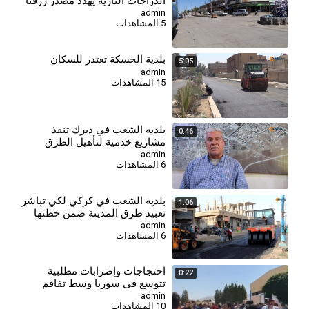
الدراجات النارية يهدد مصدر رزقنا
admin
5 المشاهدات
⁣بلدية الحسكة تعتذر للسكان
5:05
admin
15 المشاهدات
بلدية الشعب في ديرك تنفذ
0:46
مشاريع خدمية لتأهيل الطرق
وتطوير البنية التحتية
admin
6 المشاهدات
بلدية الشعب في كركي لكي تباشر
1:06
تعبيد طرق المدينة ضمن خطتها
لعام 2026
admin
6 المشاهدات
احتجاجات وإضرابات مطلبية
0:22
تتوسع في سوريا وسط تفاقم
الأزمة المعيشية - عمال معمل
admin
10 المشاهدات
مدار