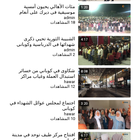
مئات الأهالي يحيون أمسية
1:20
موسيقية في ديرك على أنغام
الأغاني الكردية
admin
18 المشاهدات
⁣الشبيبة الثورية تحيي ذكرى
4:17
شهدائها في الدرباسية وكوباني
وتؤكد مواصلة مسيرة النضال-
admin
2 المشاهدات
كوباني
شكاوى في كوباني من خسائر
8:08
استبدال العملة وغياب مراكز
الصرف
hawar
12 المشاهدات
اجتماع لمجلس عوائل الشهداء في
3:20
كوباني
hawar
10 المشاهدات
افتتاح مركز طيف توحد في مدينة
6:17