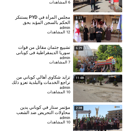
6 المشاهدات
مجلس المرأة في PYD يستنكر
1:27
الحكم بالسجن المؤبد بحق
المقاتلة جيجك كوباني
admin
12 المشاهدات
⁣تشييع جثمان مقاتل من قوات
6:29
سوريا الديمقراطية في كوباني
admin
7 المشاهدات
⁣تزايد شكاوى أهالي كوباني من
11:48
تراجع الخدمات والبلدية تعزو ذلك
لغياب الدعم
admin
10 المشاهدات
مؤتمر ستار في كوباني يدين
2:38
محاولات التحريض ضد الشعب
الكردي
admin
10 المشاهدات