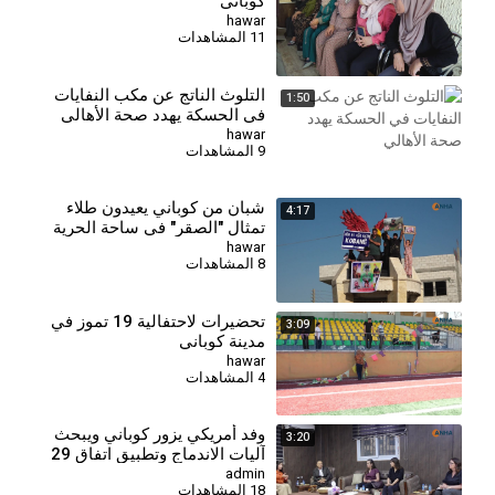
كوباني
hawar
11 المشاهدات
التلوث الناتج عن مكب النفايات
1:50
في الحسكة يهدد صحة الأهالي
hawar
9 المشاهدات
شبان من كوباني يعيدون طلاء
4:17
تمثال "الصقر" في ساحة الحرية
بألوان العلم الكردي
hawar
8 المشاهدات
تحضيرات لاحتفالية 19 تموز في
3:09
مدينة كوباني
hawar
4 المشاهدات
⁣وفد أمريكي يزور كوباني ويبحث
3:20
آليات الاندماج وتطبيق اتفاق 29
كانون الثاني
admin
18 المشاهدات