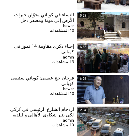
النساء في كوباني يحوّلن خيرات
5:29
الأرض إلى مونة ومصدر دخل
hawar
10 المشاهدات
⁣إحياء ذكرى مقاومة 14 تموز في
6:58
كوباني
admin
9 المشاهدات
فرحان حج عيسى: كوباني ستبقى
6:26
كوباني
hawar
10 المشاهدات
⁣ازدحام الشارع الرئيسي في كركي
2:04
لكي يثير شكاوى الأهالي والبلدية
تعد بحلول قريبة
admin
3 المشاهدات