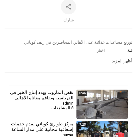
شارك
⁣توزيع مساعدات غذائية على الأهالي المحاصرين في ريف كوباني
فئة
اخبار
أظهر المزيد
نقص المازوت يهدد إنتاج الخبز في
0:44
الدرباسية ويفاقم معاناة الأهالي
admin
8 المشاهدات
مركز طوارئ كوباني يقدم خدمات
7:25
إسعافية مجانية على مدار الساعة
لأهالي المدينة وريفها
hawar