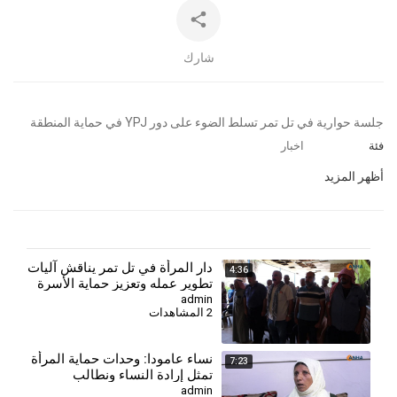
شارك
⁣⁣⁣جلسة حوارية في تل تمر تسلط الضوء على دور YPJ في حماية المنطقة
فئة
اخبار
أظهر المزيد
دار المرأة في تل تمر يناقش آليات
4:36
تطوير عمله وتعزيز حماية الأسرة
والمجتمع
admin
2 المشاهدات
⁣نساء عامودا: وحدات حماية المرأة
7:23
تمثل إرادة النساء ونطالب
بالاعتراف بها في الدستور
admin