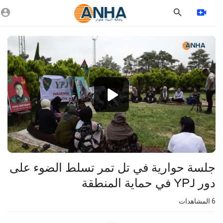
Vide
Playe
1080p
360p
240p
auto
⁣⁣جلسة حوارية في تل تمر تسلط الضوء على
دور YPJ في حماية المنطقة
6
المشاهدات