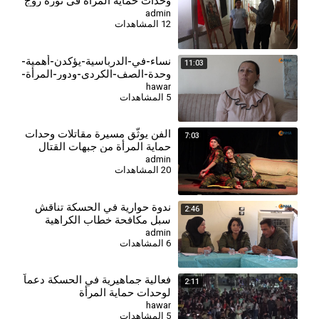
وحدات حماية المرأة في ثورة روج
آفا
admin
12 المشاهدات
نساء-في-الدرباسية-يؤكدن-أهمية-
11:03
وحدة-الصف-الكردي-ودور-المرأة-
في-حماية-مكتسبات-
hawar
5 المشاهدات
الثورة-2026-6-14
⁣الفن يوثّق مسيرة مقاتلات وحدات
7:03
حماية المرأة من جبهات القتال
إلى خشبة المسرح
admin
20 المشاهدات
ندوة حوارية في الحسكة تناقش
2:46
سبل مكافحة خطاب الكراهية
وتعزيز العيش المشترك
admin
6 المشاهدات
فعالية جماهيرية في الحسكة دعماً
2:11
لوحدات حماية المرأة
hawar
5 المشاهدات