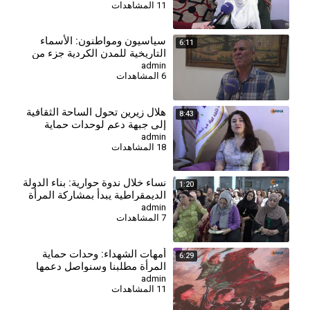
11 المشاهدات
السوري
⁣سياسيون ومواطنون: الأسماء
6:11
التاريخية للمدن الكردية جزء من
هوية المنطقة
admin
6 المشاهدات
⁣هلال زيرين تحول الساحة الثقافية
8:43
إلى جبهة دعم لوحدات حماية
المرأة
admin
18 المشاهدات
⁣نساء خلال ندوة حوارية: بناء الدولة
1:20
الديمقراطية يبدأ بمشاركة المرأة
في صنع القرار
admin
7 المشاهدات
⁣أمهات الشهداء: وحدات حماية
6:29
المرأة مطلبنا وسنواصل دعمها
والحفاظ على استقلاليتها
admin
11 المشاهدات