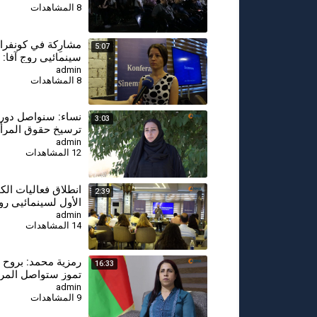
8 المشاهدات
مشارِكة في كونفر
5:07
سينمائيي روج آفا: 
المرأة في السينما 
admin
8 المشاهدات
الأول
⁣نساء: سنواصل دور
3:03
ترسيخ حقوق المرأة 
سوريا الديمقراطية
admin
12 المشاهدات
انطلاق فعاليات الك
2:39
الأول لسينمائيي رو
قامشلو
admin
14 المشاهدات
16:33
تموز ستواصل المرأ
لبناء سوريا المستق
admin
9 المشاهدات