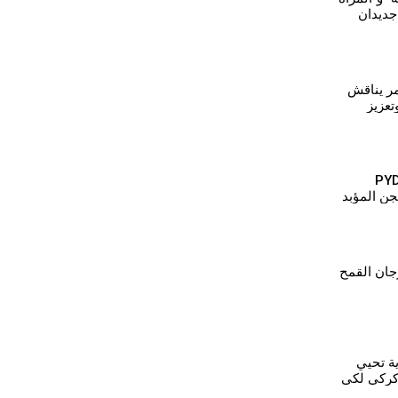
 جديدان
كرة
مر يناقش
تعزيز
تمع
لس المرأة في PYD
جن المؤبد
 كوباني
جان القمح
ية تحيي
كركي لكي