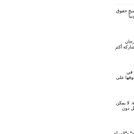
يخ حقوق
ياً
رجان
ركة أكثر
 في
وقها على
 المرأة
ة: لا يمكن
ل دون
ء
 و"المرأة