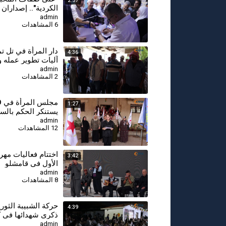
2:57
الكردية".. إصداران
يوثقان الهوية والذا
admin
6 المشاهدات
دار المرأة في تل ت
4:36
آليات تطوير عمله و
حماية الأسرة والمج
admin
2 المشاهدات
مج
1:27
يستنكر الحكم بالس
بحق المقاتلة جيجك
admin
12 المشاهدات
اختتام فعاليات مهر
3:42
الأول في قامشلو
admin
8 المشاهدات
⁣حركة الشبيبة الثور
4:39
ذكرى شهدائها في 
admin