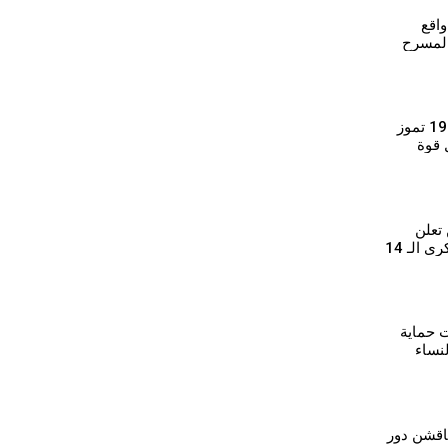
اقع
المسرح
قيادية أرمنية: ثورة 19 تموز
 قوة
ة وترسخ
 تعلن
برنامج فعاليات الذكرى الـ 14
ت حماية
لنساء
بها في
ناقشن دور