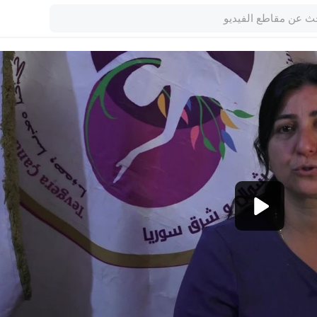
1080p
360p
240p