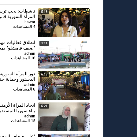
ناشطات: يجب ترس
5:18
المرأة السورية قانون
ودستورياً
hawar
4 المشاهدات
انطلاق فعاليات مه
3:11
"صيف قامشلو" بمشا
من 200 شركة
admin
18 المشاهدات
دور المرأة السورية
6:17
الدستور وحماية حق
طاولة منتدى مجلس
admin
8 المشاهدات
⁣اتحاد المرأة الأرمني
5:21
بناء سوريا المستقب
مشاركة جميع النسا
admin
15 المشاهدات
⁣"على ضفاف المحبة"