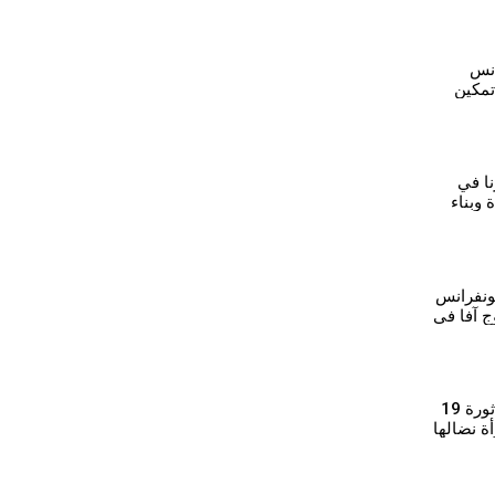
انس
تمكين
هدفنا
نا في
وبناء
ونفرانس
ج آفا في
⁣رمزية محمد: بروح ثورة 19
ة نضالها
بل