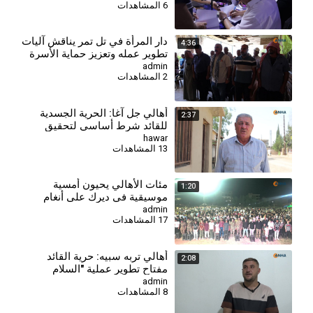
6 المشاهدات
دار المرأة في تل تمر يناقش آليات
4:36
تطوير عمله وتعزيز حماية الأسرة
والمجتمع
admin
2 المشاهدات
أهالي جل آغا: الحرية الجسدية
2:37
للقائد شرط أساسي لتحقيق
السلام وحل القضية الكردية
hawar
13 المشاهدات
مئات الأهالي يحيون أمسية
1:20
موسيقية في ديرك على أنغام
الأغاني الكردية
admin
17 المشاهدات
⁣أهالي تربه سبيه: حرية القائد
2:08
مفتاح تطوير عملية "السلام
والمجتمع الديمقراطي"
admin
8 المشاهدات