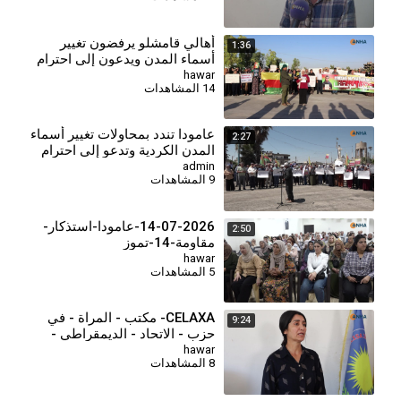
أهالي قامشلو يرفضون تغيير
1:36
أسماء المدن ويدعون إلى احترام
الهوية واللغة الكردية
hawar
14 المشاهدات
عامودا تندد بمحاولات تغيير أسماء
2:27
المدن الكردية وتدعو إلى احترام
الهوية واللغة
admin
9 المشاهدات
14-07-2026-عامودا-استذكار-
2:50
مقاومة-14-تموز
hawar
5 المشاهدات
CELAXA- مكتب - المراة - في
9:24
حزب - الاتحاد - الديمقراطي -
يجتمع - مع - النساء - جل أغا -
hawar
8 المشاهدات
لوضعهم - بصور