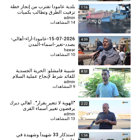
بلدية عامودا تقترب من إنجاز خطة
1:16
تزفيت الطرق وتطالب بكميات
إضافية من الزفت
admin
14 المشاهدات
15-07-2026-عامودا-أراء-أهالي-
4:09
بصدد-تغير-اسماء-المدن
hawar
10 المشاهدات
⁣شبيبة قامشلو: الحرية الجسدية
8:53
للقائد شرط لإنجاح عملية السلام
والمجتمع الديمقراطي
admin
9 المشاهدات
"الهوية لا تتغير بقرار".. أهالي ديرك
2:22
يرفضون تغيير أسماء القرى
والمدن الكردية
admin
13 المشاهدات
استذكار 33 شهيداً وشهيدة في
1:54