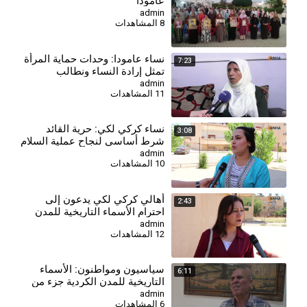
عامودا
admin
8 المشاهدات
⁣نساء عامودا: وحدات حماية المرأة
7:23
تمثل إرادة النساء ونطالب
بالاعتراف بها في الدستور
admin
11 المشاهدات
السوري
⁣نساء كركي لكي: حرية القائد
3:08
شرط أساسي لنجاح عملية السلام
وحل القضية الكردية
admin
10 المشاهدات
أهالي كركي لكي يدعون إلى
2:43
احترام الأسماء التاريخية للمدن
والقرى الكردية
admin
12 المشاهدات
⁣سياسيون ومواطنون: الأسماء
6:11
التاريخية للمدن الكردية جزء من
هوية المنطقة
admin
6 المشاهدات