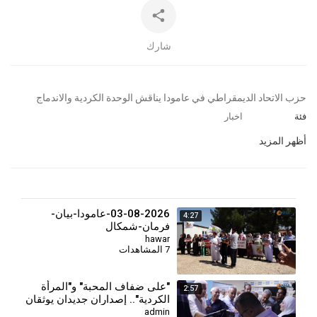
شارك
⁣حزب الاتحاد الديمقراطي في عامودا يناقش الوحدة الكردية والاندماج
فئة
اخبار
أظهر المزيد
03-08-2026-عامودا-بيان-
4:27
فرمان-شمكال
hawar
7 المشاهدات
⁣"على ضفاف المحبة" و"المرأة
2:57
الكردية".. إصداران جديدان يوثقان
الهوية والذاكرة
admin