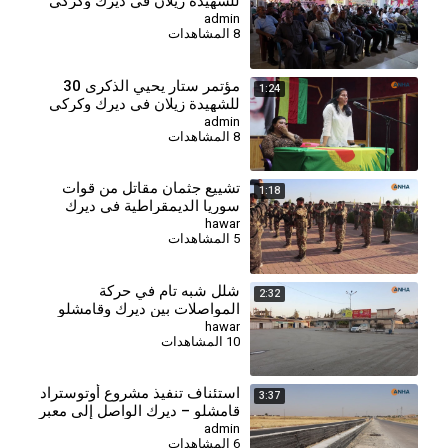
للشهيدة زيلان في ديرك وكركي
لكي وتل تمر - تل تمر
admin
8 المشاهدات
مؤتمر ستار يحيي الذكرى 30
1:24
للشهيدة زيلان في ديرك وكركي
لكي وتل تمر- ديرك
admin
8 المشاهدات
تشييع جثمان مقاتل من قوات
1:18
سوريا الديمقراطية في ديرك
hawar
5 المشاهدات
شلل شبه تام في حركة
2:32
المواصلات بين ديرك وقامشلو
نتيجة قفزة أسعار المحروقات
hawar
10 المشاهدات
⁣استئناف تنفيذ مشروع أوتوستراد
3:37
قامشلو – ديرك الواصل إلى معبر
سيمالكا
admin
6 المشاهدات