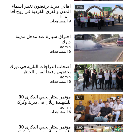
أهالي ديرك يرفضون تغيير أسماء
1:46
المدن والقرى الكردية في روج آفا
hawar
9 المشاهدات
احتراق سيارة عند مدخل مدينة
0:31
ديرك
admin
6 المشاهدات
أصحاب الدراجات النارية في ديرك
0:53
يحتجون رفضاً لقرار الحظر
ويطالبون بتعديله
admin
5 المشاهدات
⁣مؤتمر ستار يحيي الذكرى 30
3:14
للشهيدة زيلان في ديرك وكركي
لكي وتل تمر - كركي لكي
admin
6 المشاهدات
مؤتمر ستار يحيي الذكرى 30
3:00