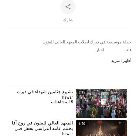
شارك
⁣حفلة موسيقية في ديرك لطلاب المعهد العالي للفنون
فئة
اخبار
أظهر المزيد
تشييع جثامين شهداء في ديرك
2:15
hawar
5 المشاهدات
⁣المعهد العالي للفنون في روج آفا
6:40
يختتم عامه الدراسي بحفل فني
في رميلان
hawar