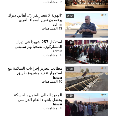
5 المشاهدات
"الهوية لا تتغير بقرار".. أهالي ديرك
2:22
يرفضون تغيير أسماء القرى
والمدن الكردية
admin
13 المشاهدات
⁣‏استذكار 257 شهيداً في ديرك...
1:26
المشاركون: تضحياتهم ستبقى
منارة للأجيال
admin
8 المشاهدات
مطالب بتعزيز إجراءات السلامة مع
3:08
استمرار تنفيذ مشروع طريق
قامشلو – ديرك
hawar
10 المشاهدات
المعهد العالي للفنون بالحسكة
4:29
يحتفل بانتهاء العام الدراسي
2025-2026
hawar
8 المشاهدات