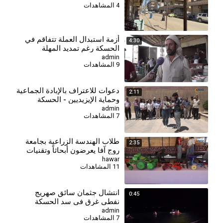
4 المشاهدات
⁣أزمة استبدال العملة تتفاقم في
4:30
الحسكة رغم تمديد المهلة
admin
9 المشاهدات
دعوات للاعتراف بالإبادة الجماعية
2:11
وحماية الإيزيديين - الحسكة
admin
7 المشاهدات
طلاب الهندسة الزراعية بجامعة
2:35
روج آفا يعرضون أبحاثاً وتقنيات
حديثة في مهرجان القمح الأول
hawar
11 المشاهدات
انتشال جثمان سائق صهريج
0:45
نفطي غرق في سد الحسكة
الجنوبي
admin
7 المشاهدات