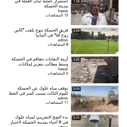
استمرار عملية تبدل العملة في
1:38
مدينة الحسكة
hawar
13 المشاهدات
فريق الحسكة يتوج بلقب "كأس
2:29
روج آفا" في ألمانيا
admin
8 المشاهدات
أزمة النفايات تتفاقم في الحسكة
4:03
وسط مطالب بتعزيز إمكانات
قطاع النظافة
hawar
6 المشاهدات
توقف مياه علوك عن الحسكة
0:39
لليوم الثالث بسبب كسر في الخط
الرئيس
admin
11 المشاهدات
بدء الضخ التجريبي لمياه علوك
0:13
في 9 أحياء بمدينة الحسكة لاختبار