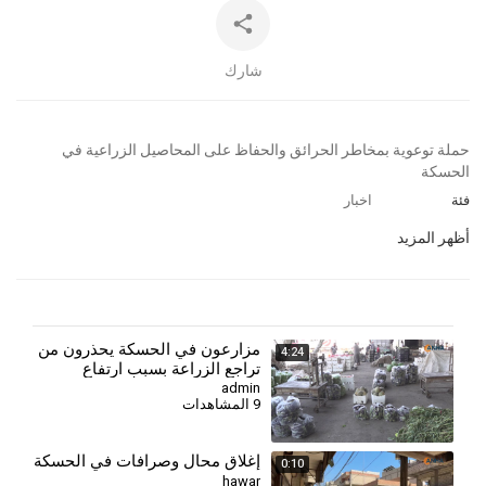
شارك
⁣حملة توعوية بمخاطر الحرائق والحفاظ على المحاصيل الزراعية في
الحسكة
فئة
اخبار
أظهر المزيد
⁣مزارعون في الحسكة يحذرون من
4:24
تراجع الزراعة بسبب ارتفاع
التكاليف وأزمة العملة
admin
9 المشاهدات
إغلاق محال وصرافات في الحسكة
0:10
hawar