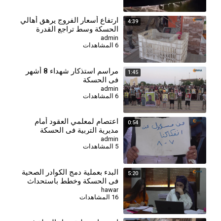
⁣ارتفاع أسعار الفروج يرهق أهالي
4:39
الحسكة وسط تراجع القدرة
الشرائية
admin
6 المشاهدات
⁣مراسم استذكار شهداء 8 أشهر
1:45
في الحسكة
admin
6 المشاهدات
اعتصام لمعلمي العقود أمام
0:54
مديرية التربية في الحسكة
للمطالبة بالتثبيت وصرف
admin
5 المشاهدات
مستحقاتهم
البدء بعملية دمج الكوادر الصحية
5:20
في الحسكة وخطط باستحداث
مراكز جديدة
hawar
16 المشاهدات