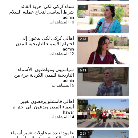
⁣نساء كركي لكي: حرية القائد
3:08
شرط أساسي لنجاح عملية السلام
وحل القضية الكردية
admin
10 المشاهدات
أهالي كركي لكي يدعون إلى
2:43
احترام الأسماء التاريخية للمدن
والقرى الكردية
admin
12 المشاهدات
⁣سياسيون ومواطنون: الأسماء
6:11
التاريخية للمدن الكردية جزء من
هوية المنطقة
admin
6 المشاهدات
أهالي قامشلو يرفضون تغيير
1:36
أسماء المدن ويدعون إلى احترام
الهوية واللغة الكردية
hawar
14 المشاهدات
عامودا تندد بمحاولات تغيير أسماء
2:27