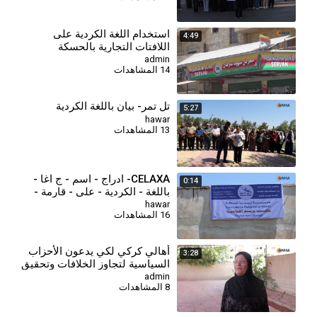
⁣استخدام اللغة الكردية على
4:49
اللافتات التجارية بالحسكة
admin
14 المشاهدات
تل تمر- بيان باللغة الكردية
5:27
hawar
13 المشاهدات
CELAXA- ادراج - اسم - ج اغا -
0:14
باللغة - الكردية - على - قارمة -
بريد - بجل أغا (1)
hawar
16 المشاهدات
⁣أهالي كركي لكي يدعون الأحزاب
3:28
السياسية لتجاوز الخلافات وتحقيق
الوحدة الكردية
admin
8 المشاهدات