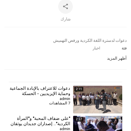
شارك
⁣دعوات لدسترة اللغة الكردية ورفض التهميش
فئة
اخبار
أظهر المزيد
دعوات للاعتراف بالإبادة الجماعية
2:11
وحماية الإيزيديين - الحسكة
admin
7 المشاهدات
⁣"على ضفاف المحبة" و"المرأة
2:57
الكردية".. إصداران جديدان يوثقان
الهوية والذاكرة
admin