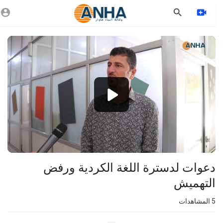
Vide
Playe
1080p
360p
240p
auto
دعوات لدسترة اللغة الكردية ورفض
التهميش
5
المشاهدات