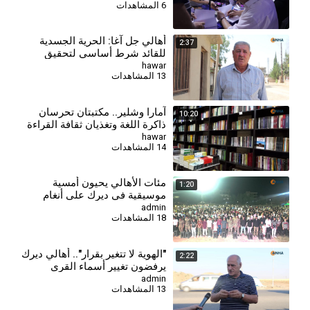
6 المشاهدات
أهالي جل آغا: الحرية الجسدية
2:37
للقائد شرط أساسي لتحقيق
السلام وحل القضية الكردية
hawar
13 المشاهدات
آمارا وشلير.. مكتبتان تحرسان
10:20
ذاكرة اللغة وتغذيان ثقافة القراءة
في روج آفا
hawar
14 المشاهدات
مئات الأهالي يحيون أمسية
1:20
موسيقية في ديرك على أنغام
الأغاني الكردية
admin
18 المشاهدات
"الهوية لا تتغير بقرار".. أهالي ديرك
2:22
يرفضون تغيير أسماء القرى
والمدن الكردية
admin
13 المشاهدات