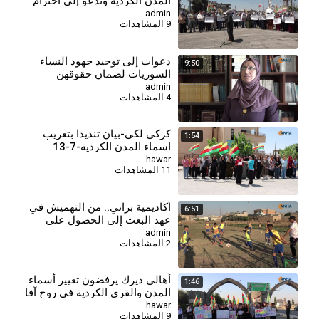
المدن الكردية وتدعو إلى احترام
الهوية واللغة
admin
9 المشاهدات
دعوات إلى توحيد جهود النساء
9:50
السوريات لضمان حقوقهن
الدستورية
admin
4 المشاهدات
كركي لكي-بيان تنديدا بتعريب
1:54
اسماء المدن الكردية-7-13
hawar
11 المشاهدات
⁣أكاديمية براتي.. من التهميش في
6:51
عهد البعث إلى الحصول على
الترخيص الذهبي
admin
2 المشاهدات
أهالي ديرك يرفضون تغيير أسماء
1:46
المدن والقرى الكردية في روج آفا
hawar
9 المشاهدات