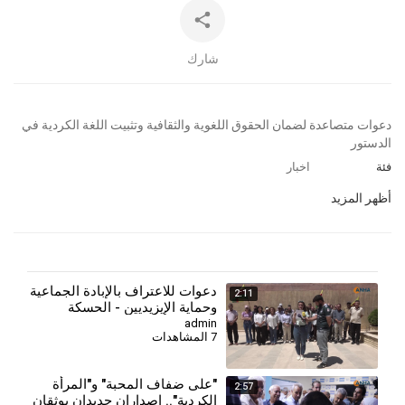
شارك
⁣⁣دعوات متصاعدة لضمان الحقوق اللغوية والثقافية وتثبيت اللغة الكردية في
الدستور
فئة
اخبار
أظهر المزيد
دعوات للاعتراف بالإبادة الجماعية
2:11
وحماية الإيزيديين - الحسكة
admin
7 المشاهدات
⁣"على ضفاف المحبة" و"المرأة
2:57
الكردية".. إصداران جديدان يوثقان