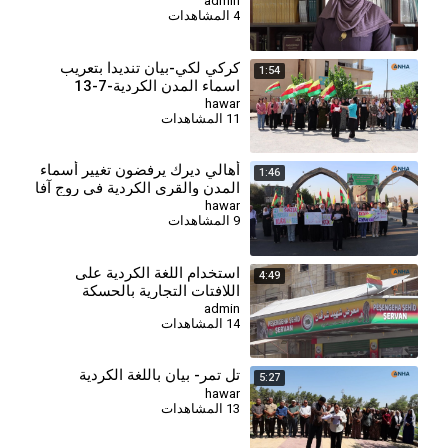
الدستورية
admin
4 المشاهدات
كركي لكي-بيان تنديدا بتعريب
1:54
اسماء المدن الكردية-7-13
hawar
11 المشاهدات
أهالي ديرك يرفضون تغيير أسماء
1:46
المدن والقرى الكردية في روج آفا
hawar
9 المشاهدات
⁣استخدام اللغة الكردية على
4:49
اللافتات التجارية بالحسكة
admin
14 المشاهدات
تل تمر- بيان باللغة الكردية
5:27
hawar
13 المشاهدات