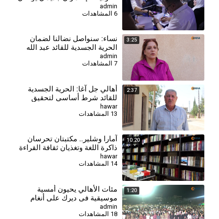
الهوية والذاكرة
admin
6 المشاهدات
⁣نساء: سنواصل نضالنا لضمان
3:25
الحرية الجسدية للقائد عبد الله
أوجلان
admin
7 المشاهدات
أهالي جل آغا: الحرية الجسدية
2:37
للقائد شرط أساسي لتحقيق
السلام وحل القضية الكردية
hawar
13 المشاهدات
آمارا وشلير.. مكتبتان تحرسان
10:20
ذاكرة اللغة وتغذيان ثقافة القراءة
في روج آفا
hawar
14 المشاهدات
مئات الأهالي يحيون أمسية
1:20
موسيقية في ديرك على أنغام
الأغاني الكردية
admin
18 المشاهدات