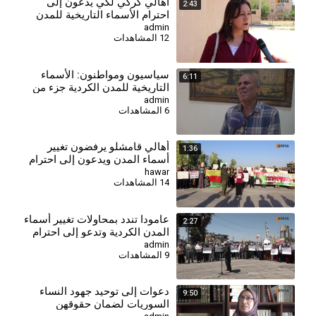
أهالي كركي لكي يدعون إلى
2:43
احترام الأسماء التاريخية للمدن
والقرى الكردية
admin
12 المشاهدات
⁣سياسيون ومواطنون: الأسماء
6:11
التاريخية للمدن الكردية جزء من
هوية المنطقة
admin
6 المشاهدات
أهالي قامشلو يرفضون تغيير
1:36
أسماء المدن ويدعون إلى احترام
الهوية واللغة الكردية
hawar
14 المشاهدات
عامودا تندد بمحاولات تغيير أسماء
2:27
المدن الكردية وتدعو إلى احترام
الهوية واللغة
admin
9 المشاهدات
دعوات إلى توحيد جهود النساء
9:50
السوريات لضمان حقوقهن