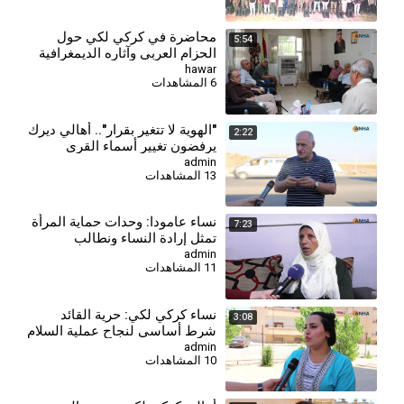
محاضرة في كركي لكي حول
5:54
الحزام العربي وآثاره الديمغرافية
والثقافية
hawar
6 المشاهدات
"الهوية لا تتغير بقرار".. أهالي ديرك
2:22
يرفضون تغيير أسماء القرى
والمدن الكردية
admin
13 المشاهدات
⁣نساء عامودا: وحدات حماية المرأة
7:23
تمثل إرادة النساء ونطالب
بالاعتراف بها في الدستور
admin
11 المشاهدات
السوري
⁣نساء كركي لكي: حرية القائد
3:08
شرط أساسي لنجاح عملية السلام
وحل القضية الكردية
admin
10 المشاهدات