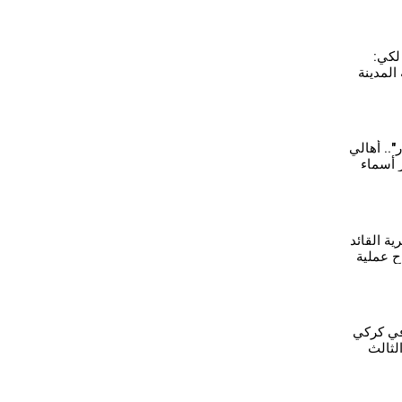
لكي:
المدينة
اطنين
ر".. أهالي
 أسماء
ية
ية القائد
 عملية
الكردية
 في كركي
لثالث