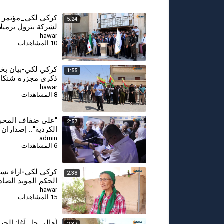
كركي لكي_مؤتمر
5:24
لشركة بترول برميلا
حكومة
hawar
10 المشاهدات
كركي لكي-بيان ب
1:55
ذكرى مجزرة شنكال-8
hawar
8 المشاهدات
⁣"على ضفاف المحبة"
2:57
الكردية".. إصداران
يوثقان الهوية والذا
admin
6 المشاهدات
كركي لكي-اراء نسا
2:38
الحكم المؤبد الصاد
مقاتلة جيجك-8-1
hawar
15 المشاهدات
أهالي جل آغا: الحر