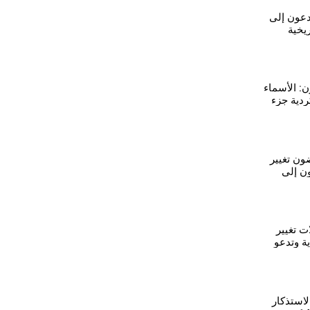
دعون إلى
ريخية
ية
: الأسماء
ردية جزء
ون تغيير
ن إلى
 الكردية
ت تغيير
ة وتدعو
للغة
استذكار