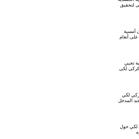
 لتحقيق
الكردية
ن أمسية
لى أنغام
ية تحيي
كركي لكي
ركي لكي
عند المدخل
لكي حول
ه
ة