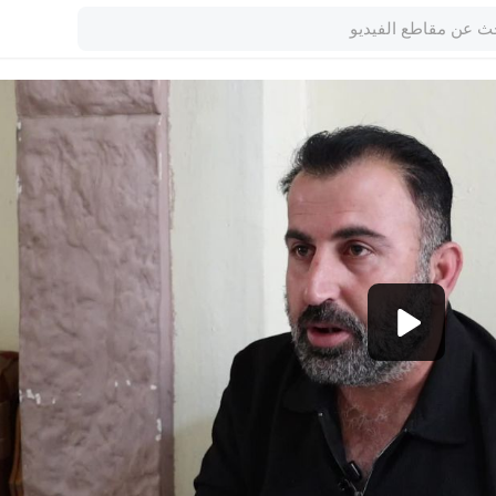
1080p
360p
240p