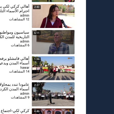
أهالي كركي لكي ي
2:43
احترام الأسماء التا
للمدن والقرى الكرد
admin
12 المشاهدات
⁣سياسيون ومواطنون
6:11
التاريخية للمدن الك
من هوية المنطقة
admin
6 المشاهدات
أهالي قامشلو يرفض
1:36
أسماء المدن ويدعو
احترام الهوية واللغة
hawar
14 المشاهدات
عامودا تندد بمحاولا
2:27
أسماء المدن الكردي
إلى احترام الهوية وا
admin
9 المشاهدات
كركي لكي-اجتماع ل
4:46