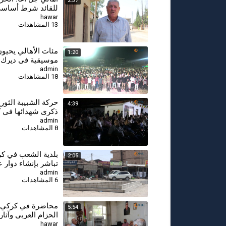
2:37
للقائد شرط أساسي
السلام وحل القضية 
hawar
13 المشاهدات
مئات الأهالي يحيو
1:20
موسيقية في ديرك ع
الأغاني الكردية
admin
18 المشاهدات
⁣حركة الشبيبة الثور
4:39
ذكرى شهدائها في 
admin
8 المشاهدات
بلدية الشعب في ك
2:05
تباشر بإنشاء دوار 
الغربي
admin
6 المشاهدات
محاضرة في كركي 
5:54
الحزام العربي وآثار
الديمغرافية والثقافي
hawar