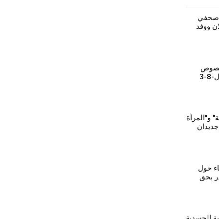
 صحفي
ن ووفد
خصوص
-3
 و"المرأة
 جديدان
كرة
ء حول
ر بحق
ية الجسدية