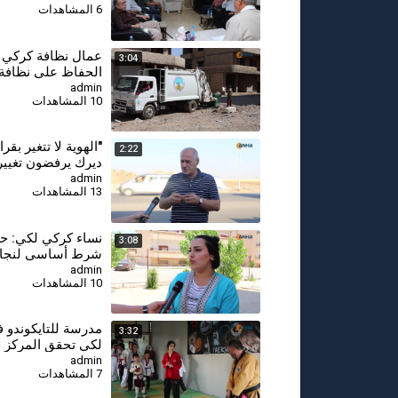
6 المشاهدات
⁣عمال نظافة كركي 
3:04
الحفاظ على نظافة 
يبدأ من تعاون المو
admin
10 المشاهدات
"الهوية لا تتغير بقرا
2:22
ديرك يرفضون تغيير
القرى والمدن الكرد
admin
13 المشاهدات
⁣نساء كركي لكي: حر
3:08
شرط أساسي لنجاح
السلام وحل القضية 
admin
10 المشاهدات
⁣مدرسة للتايكوندو
3:32
لكي تحقق المركز ا
على مستوى سوريا
admin
7 المشاهدات