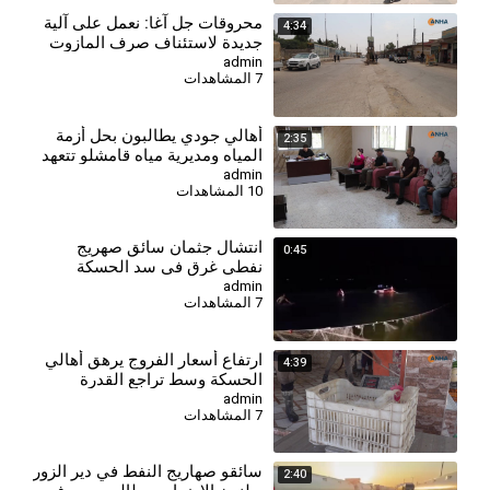
⁣محروقات جل آغا: نعمل على آلية
4:34
جديدة لاستئناف صرف المازوت
الخدمي لمستحقيه
admin
7 المشاهدات
أهالي جودي يطالبون بحل أزمة
2:35
المياه ومديرية مياه قامشلو تتعهد
بإجراءات إسعافية
admin
10 المشاهدات
انتشال جثمان سائق صهريج
0:45
نفطي غرق في سد الحسكة
الجنوبي
admin
7 المشاهدات
⁣ارتفاع أسعار الفروج يرهق أهالي
4:39
الحسكة وسط تراجع القدرة
الشرائية
admin
7 المشاهدات
سائقو صهاريج النفط في دير الزور
2:40