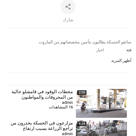
شارك
⁣سائقو الحسكة يطالبون بتأمين مخصصاتهم من المازوت
فئة
اخبار
أظهر المزيد
⁣محطات الوقود في قامشلو خالية
2:09
من المحروقات والمواطنون
يطالبون بحل أزمة الوقود والعملة
admin
16 المشاهدات
⁣مزارعون في الحسكة يحذرون من
4:24
تراجع الزراعة بسبب ارتفاع
التكاليف وأزمة العملة
admin