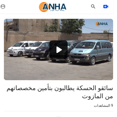
Vide
Playe
1080p
360p
240p
auto
سائقو الحسكة يطالبون بتأمين مخصصاتهم
من المازوت
9
المشاهدات