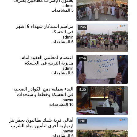
يعلنون الإضراب مطالبين بصرف
مستحقاتهم
admin
5 المشاهدات
⁣مراسم استذكار شهداء 8 أشهر
1:45
في الحسكة
admin
6 المشاهدات
اعتصام لمعلمي العقود أمام
0:54
مديرية التربية في الحسكة
للمطالبة بالتثبيت وصرف
admin
5 المشاهدات
مستحقاتهم
البدء بعملية دمج الكوادر الصحية
5:20
في الحسكة وخطط باستحداث
مراكز جديدة
hawar
16 المشاهدات
أهالي قرية شبك يطالبون بحفر بئر
1:01
ارتوازية أخرى لتأمين مياه الشرب
hawar
6 المشاهدات