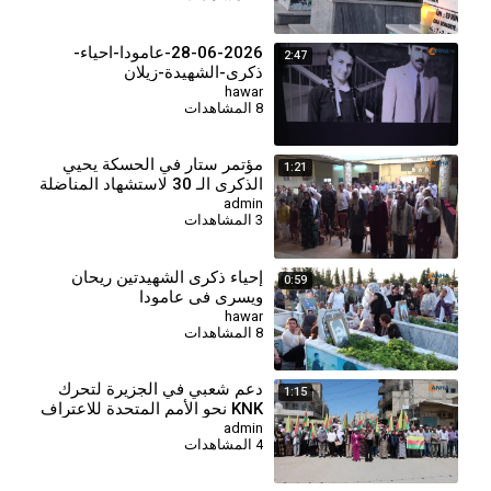
28-06-2026-عامودا-احياء-
2:47
ذكرى-الشهيدة-زيلان
hawar
8 المشاهدات
مؤتمر ستار في الحسكة يحيي
1:21
الذكرى الـ 30 لاستشهاد المناضلة
زيلان
admin
3 المشاهدات
إحياء ذكرى الشهيدتين ريحان
0:59
ويسرى في عامودا
hawar
8 المشاهدات
دعم شعبي في الجزيرة لتحرك
1:15
KNK نحو الأمم المتحدة للاعتراف
القانوني بالشعب الكردي-عامودا
admin
4 المشاهدات