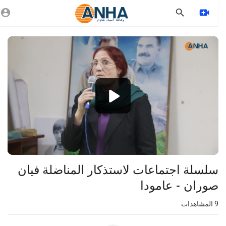
Vide
Playe
1080p
720p
480p
360p
240p
⁣سلسلة اجتماعات لاستذكار المناضلة فيان
auto
صوران - عامودا
9
المشاهدات