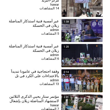
مركز-البريد
hawar
14 المشاهدات
عبر أمسية فنية استذكار المناضلة
1:58
زيلان في الحسكة
admin
5 المشاهدات
عبر أمسية فنية استذكار المناضلة
1:20
زيلان في الحسكة
admin
6 المشاهدات
وقفة احتجاجية في عامودا تنديداً
0:14
بالاعتداءات على الكرد في تل
عران
admin
13 المشاهدات
مؤتمر ستار يحيي الذكرى الثلاثين
2:01
لاستشهاد المناضلة زيلان بإشعال
الشموع في قامشلو
hawar
7 المشاهدات