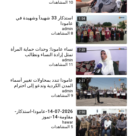
10 المشاهدات
استذكار 33 شهيداً وشهيدة في
1:54
عامودا
admin
8 المشاهدات
⁣نساء عامودا: وحدات حماية المرأة
7:23
تمثل إرادة النساء ونطالب
بالاعتراف بها في الدستور
admin
11 المشاهدات
السوري
عامودا تندد بمحاولات تغيير أسماء
2:27
المدن الكردية وتدعو إلى احترام
الهوية واللغة
admin
9 المشاهدات
14-07-2026-عامودا-استذكار-
2:50
مقاومة-14-تموز
hawar
5 المشاهدات