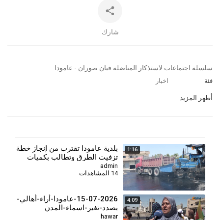
شارك
⁣سلسلة اجتماعات لاستذكار المناضلة فيان صوران - عامودا
فئة
اخبار
أظهر المزيد
بلدية عامودا تقترب من إنجاز خطة
1:16
تزفيت الطرق وتطالب بكميات
إضافية من الزفت
admin
14 المشاهدات
15-07-2026-عامودا-أراء-أهالي-
4:09
بصدد-تغير-اسماء-المدن
hawar