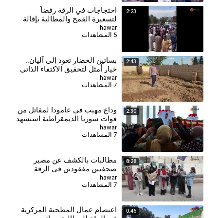
احتجاجات في الرقة رفضاً
2:23
لتسعيرة القمح والمطالبة بإقالة
وزير الاقتصاد
hawar
5 المشاهدات
بساتين الخضار تعود إلى آليان..
2:43
خيار أمثل لتحقيق الاكتفاء الذاتي
hawar
7 المشاهدات
وداع مهيب في عامودا لمقاتل من
2:30
قوات سوريا الديمقراطية استشهد
في الرقة
hawar
7 المشاهدات
⁣مطالبات بالكشف عن مصير
8:28
صحفيين مفقودين في الرقة
وتحميل المسؤولية للحكومة
hawar
7 المشاهدات
المؤقتة
اعتصام عمال المطحنة المركزية
0:46