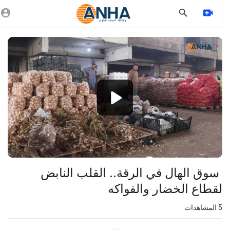
Vide
Playe
1080p
720p
480p
360p
240p
⁣ سوق الهال في الرقة.. القلب النابض
auto
لقطاع الخضار والفواكه
5
المشاهدات