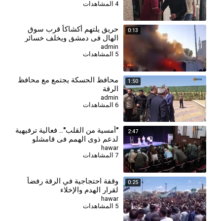
4 المشاهدات
حريق يلتهم أكشاكاً قرب سوق
0:13
الهال في دمشق ويخلف خسائر
مادية
admin
5 المشاهدات
⁣محافظ الحسكة يجتمع مع محافظ
1:50
الرقة
admin
6 المشاهدات
"أمسية من القلب".. فعالية ترفيهية
2:47
لدعم ذوي الهمم في قامشلو
hawar
7 المشاهدات
وقفة احتجاجية في الرقة رفضاً
0:25
لقرار الهدم والإخلاء
hawar
5 المشاهدات