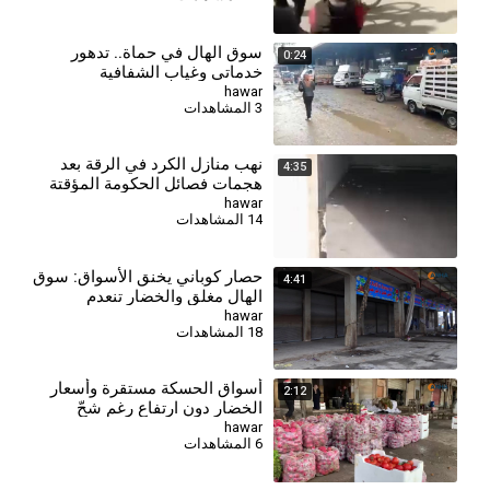
سوق الهال في حماة.. تدهور
0:24
خدماتي وغياب الشفافية
hawar
3 المشاهدات
⁣نهب منازل الكرد في الرقة بعد
4:35
هجمات فصائل الحكومة المؤقتة
hawar
14 المشاهدات
حصار كوباني يخنق الأسواق: سوق
4:41
الهال مغلق والخضار تنعدم
بالكامل
hawar
18 المشاهدات
⁣أسواق الحسكة مستقرة وأسعار
2:12
الخضار دون ارتفاع رغم شحّ
الواردات
hawar
6 المشاهدات